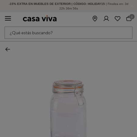
-15% EXTRA EN MUEBLES DE EXTERIOR | CÓDIGO: HOLIDAY15
HASTA -60% DE DESCUENTO | SEGUNDAS REBAJAS
| Finaliza en:
3
d
22
h
36
m
56
s
0
¿Qué estás buscando?