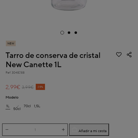
NEW
Tarro de conserva de cristal
New Canette 1L
Ref.
3048288
4 out of 5 Customer Rating
2,99€
Price reduced from
to
3,99€
25%
Modelo
1L
70cl
1,5L
50cl
Añadir a mi cesta