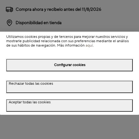
Compra ahora y recíbelo antes del
11/8/2026
Disponibilidad en tienda
Utilizamos cookies propias y de terceros para mejorar nuestros servicios y
Detalles del producto
mostrarle publicidad relacionada con sus preferencias mediante el análisis
de sus hábitos de navegación. Más información
aquí
.
Colección: NEW CANETTE
Información de envío
Configurar cookies
Detalles del producto
Rechazar todas las cookies
Descripción
Aceptar todas las cookies
Dimensiones