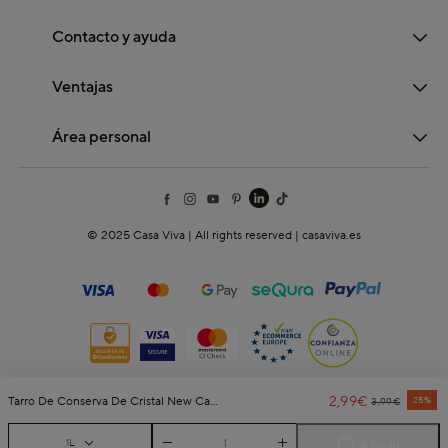
Contacto y ayuda
Ventajas
Área personal
© 2025 Casa Viva | All rights reserved | casaviva.es
2,99€
Price Reduc
To
Tarro De Conserva De Cristal New Canette 1L
25%
3,99€
1L
Añadir