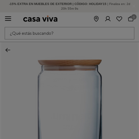
-15% EXTRA EN MUEBLES DE EXTERIOR | CÓDIGO: HOLIDAY15
HASTA -60% DE DESCUENTO | SEGUNDAS REBAJAS
| Finaliza en:
2
d
20
h
55
m
9
s
0
¿Qué estás buscando?