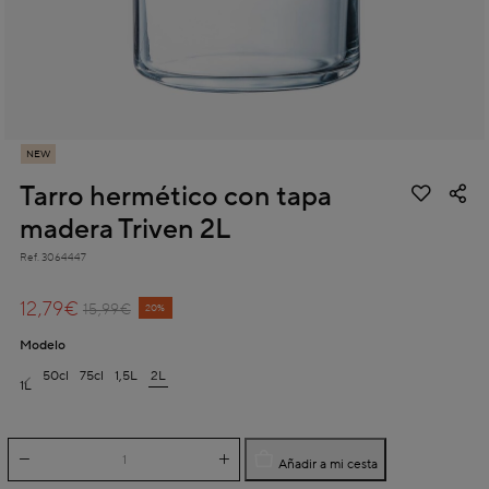
NEW
Tarro hermético con tapa
madera Triven 2L
Ref.
3064447
4,5 out of 5 Customer Rating
12,79€
Price reduced from
to
15,99€
20%
Modelo
50cl
75cl
1,5L
2L
1L
Añadir a mi cesta