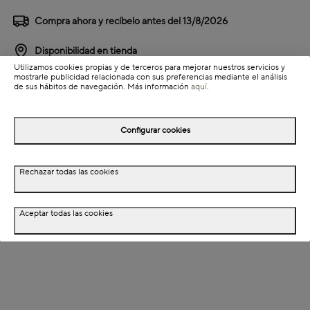
Compra ahora y recíbelo antes del
13/8/2026
Disponibilidad en tienda
Utilizamos cookies propias y de terceros para mejorar nuestros servicios y
mostrarle publicidad relacionada con sus preferencias mediante el análisis
Detalles del producto
de sus hábitos de navegación. Más información
aquí
.
Colección: Triven
Información de envío
Configurar cookies
Rechazar todas las cookies
Detalles del producto
Descripción
Aceptar todas las cookies