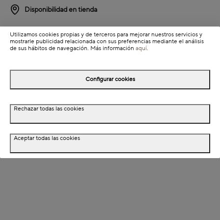
Disponibilidad en tienda
Detalles del producto
Utilizamos cookies propias y de terceros para mejorar nuestros servicios y
mostrarle publicidad relacionada con sus preferencias mediante el análisis
de sus hábitos de navegación. Más información
aquí
.
Colección: Konua
Información de envío
Configurar cookies
Detalles del producto
Rechazar todas las cookies
Descripción
Aceptar todas las cookies