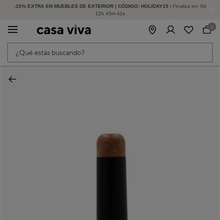
-15% EXTRA EN MUEBLES DE EXTERIOR | CÓDIGO: HOLIDAY15
HASTA -60% DE DESCUENTO | SEGUNDAS REBAJAS
| Finaliza en:
0
d
12
h
45
m
41
s
0
¿Qué estás buscando?