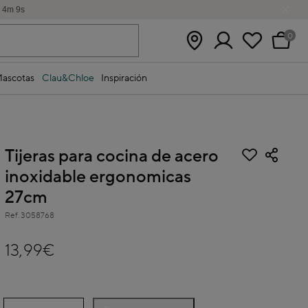
h
4
m
8
s
0
ascotas
Clau&Chloe
Inspiración
Tijeras para cocina de acero
inoxidable ergonomicas
27cm
Ref.
3058768
4,4 out of 5 Customer Rating
13,99€