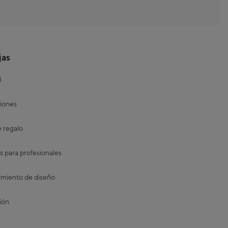
jas
d
iones
e regalo
s para profesionales
miento de diseño
ión