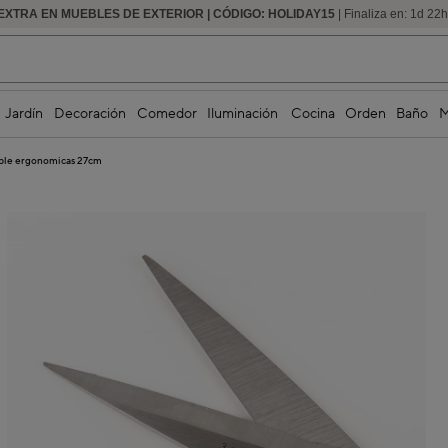
EXTRA EN MUEBLES DE EXTERIOR | CÓDIGO: HOLIDAY15
HASTA -60% DE DESCUENTO | SEGUNDAS REBAJAS
| Finaliza en:
1
d
22
Jardín
Decoración
Comedor
Iluminación
Cocina
Orden
Baño
M
dable ergonomicas 27cm