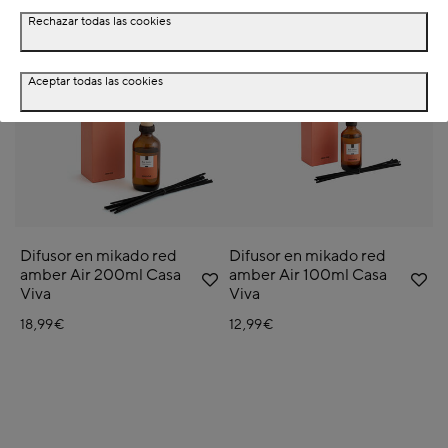
Rechazar todas las cookies
NEW
NEW
Aceptar todas las cookies
Difusor en mikado red
Difusor en mikado red
amber Air 200ml Casa
amber Air 100ml Casa
Viva
Viva
18,99€
12,99€