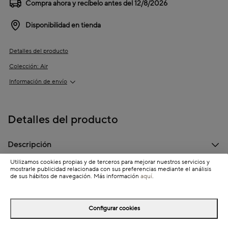
Compra ahora y recíbelo antes del
12/8/2026
Disponibilidad en tienda
Detalles del producto
Colección: Air
Información de envío
Detalles del producto
Descripción
Utilizamos cookies propias y de terceros para mejorar nuestros servicios y
Dimensiones
mostrarle publicidad relacionada con sus preferencias mediante el análisis
de sus hábitos de navegación. Más información
aquí
.
Configurar cookies
Completa tu look