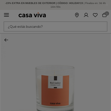
-15% EXTRA EN MUEBLES DE EXTERIOR | CÓDIGO: HOLIDAY15
HASTA -60% DE DESCUENTO | SEGUNDAS REBAJAS
| Finaliza en:
3
d
4
h
14
m
50
s
0
¿Qué estás buscando?