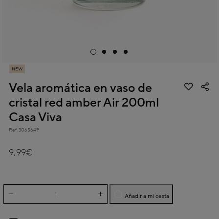
NEW
Vela aromática en vaso de
cristal red amber Air 200ml
Casa Viva
Ref.
3065649
4 out of 5 Customer Rating
9,99€
Añadir a mi cesta