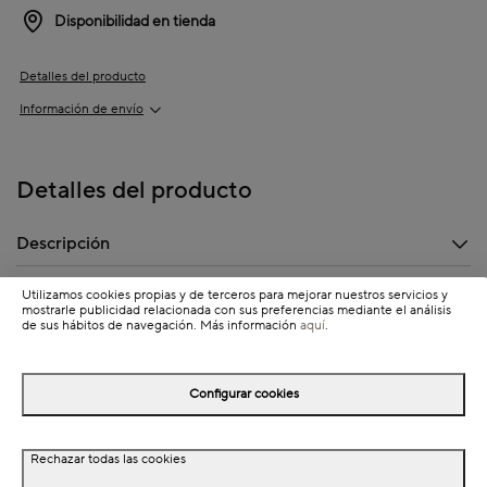
Disponibilidad en tienda
Detalles del producto
Información de envío
Detalles del producto
Descripción
Dimensiones
Utilizamos cookies propias y de terceros para mejorar nuestros servicios y
mostrarle publicidad relacionada con sus preferencias mediante el análisis
de sus hábitos de navegación. Más información
aquí
.
Completa tu look
Configurar cookies
Rechazar todas las cookies
NEW