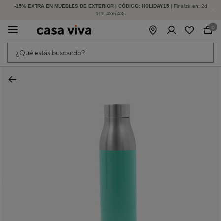
-15% EXTRA EN MUEBLES DE EXTERIOR | CÓDIGO: HOLIDAY15
HASTA -60% DE DESCUENTO | SEGUNDAS REBAJAS
| Finaliza en:
2
d
19
h
48
m
43
s
0
¿Qué estás buscando?