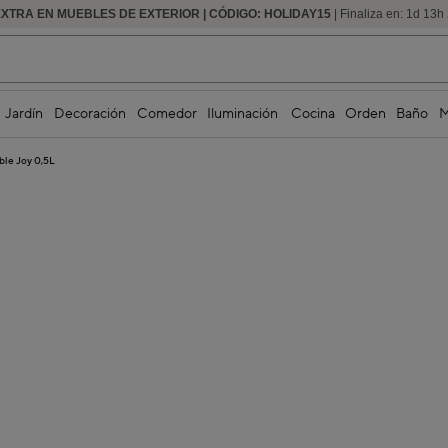
EXTRA EN MUEBLES DE EXTERIOR | CÓDIGO: HOLIDAY15
HASTA -60% DE DESCUENTO | SEGUNDAS REBAJAS
| Finaliza en:
1
d
13
h
Jardín
Decoración
Comedor
Iluminación
Cocina
Orden
Baño
M
ble Joy 0,5L