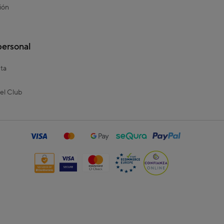
ión
personal
ta
el Club