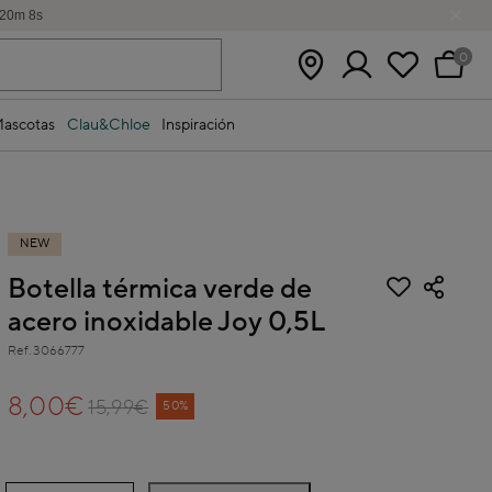
20
m
8
s
0
ascotas
Clau&Chloe
Inspiración
NEW
Botella térmica verde de
acero inoxidable Joy 0,5L
Ref.
3066777
3,3 out of 5 Customer Rating
8,00€
15,99€
Price reduced from
to
50%