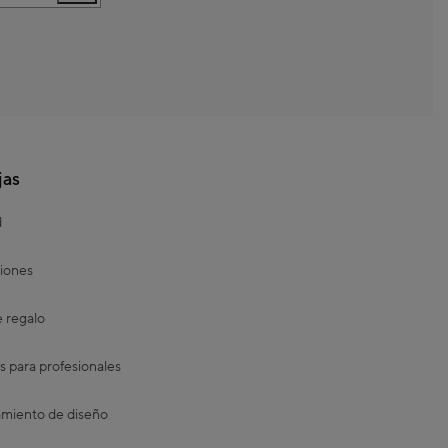
jas
d
iones
e regalo
s para profesionales
miento de diseño