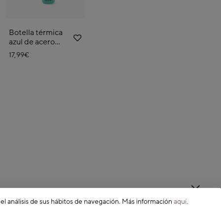
Botella térmica
azul de acero
inoxidable Joy
17,99€
0,75L
 el análisis de sus hábitos de navegación. Más información
aquí
.