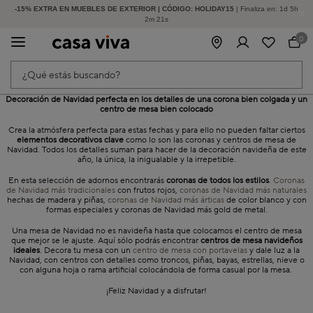
-15% EXTRA EN MUEBLES DE EXTERIOR | CÓDIGO: HOLIDAY15
HASTA -60% DE DESCUENTO | SEGUNDAS REBAJAS
| Finaliza en:
1
d
5
h
2
m
21
s
0
¿Qué estás buscando?
Decoración de Navidad perfecta en los detalles de una corona bien colgada y un
centro de mesa bien colocado
Crea la atmósfera perfecta para estas fechas y para ello no pueden faltar ciertos
elementos decorativos clave
como lo son las coronas y centros de mesa de
Navidad. Todos los detalles suman para hacer de la decoración navideña de este
año, la única, la inigualable y la irrepetible.
En esta selección de adornos encontrarás
coronas de todos los estilos
.
Coronas
de Navidad más tradicionales
con frutos rojos,
coronas de Navidad más naturales
hechas de madera y piñas,
coronas de Navidad más árticas
de color blanco y con
formas especiales y coronas de Navidad más gold de metal.
Una mesa de Navidad no es navideña hasta que colocamos el
centro de mesa
que mejor se le ajuste. Aquí sólo podrás encontrar
centros de mesa navideños
ideales
. Decora tu mesa con un
centro de mesa con portavelas
y dale luz a la
Navidad, con centros con detalles como troncos, piñas, bayas, estrellas, nieve o
con alguna hoja o rama artificial colocándola de forma casual por la mesa.
¡Feliz Navidad y a disfrutar!