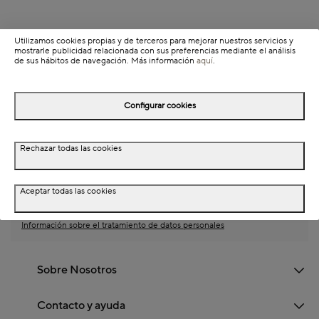
Utilizamos cookies propias y de terceros para mejorar nuestros servicios y
mostrarle publicidad relacionada con sus preferencias mediante el análisis
de sus hábitos de navegación. Más información
aquí
.
Suscríbete a la newsletter
Suscríbete y recibirás -10% de descuento para tu
Configurar cookies
primera compra
Rechazar todas las cookies
E-mail
Aceptar todas las cookies
Acepto suscribirme a la newsletter
Información sobre el tratamiento de datos personales
Sobre Nosotros
Contacto y ayuda