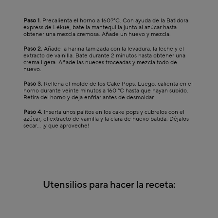
Paso 1.
Precalienta el horno a 160?°C. Con ayuda de la Batidora
express de Lékué, bate la mantequilla junto al azúcar hasta
obtener una mezcla cremosa. Añade un huevo y mezcla.
Paso 2.
Añade la harina tamizada con la levadura, la leche y el
extracto de vainilla. Bate durante 2 minutos hasta obtener una
crema ligera. Añade las nueces troceadas y mezcla todo de
nuevo.
Paso 3.
Rellena el molde de los Cake Pops. Luego, calienta en el
horno durante veinte minutos a 160 °C hasta que hayan subido.
Retira del horno y deja enfriar antes de desmoldar.
Paso 4.
Inserta unos palitos en los cake pops y cubrelos con el
azúcar, el extracto de vainilla y la clara de huevo batida. Déjalos
secar... ¡y que aproveche!
Utensilios para hacer la receta: