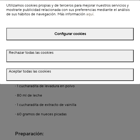
Utilizamos cookies propias y de terceros para mejorar nuestros servicios y
mostrarle publicidad relacionada con sus preferencias mediante el análisis
de sus hábitos de navegación. Más información
aquí
.
Ingredientes:
Configurar cookies
·
80 gramos de mantequilla
·
135 gramos de harina
Rechazar todas las cookies
·
1 huevo
·
110 gramos de azúcar
Aceptar todas las cookies
·
50 g de judías verdes
·
1 cucharadita de levadura en polvo
·
80 ml de leche
·
1 cucharadita de extracto de vainilla
·
60 gramos de nueces picadas
Preparación: