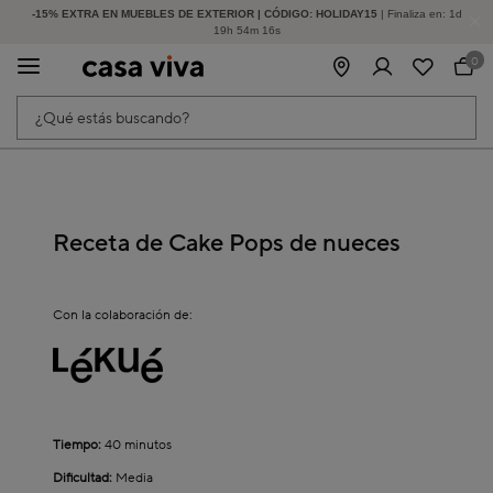
-15% EXTRA EN MUEBLES DE EXTERIOR | CÓDIGO: HOLIDAY15
HASTA -60% DE DESCUENTO | SEGUNDAS REBAJAS
| Finaliza en:
1
d
19
h
54
m
16
s
0
¿Qué estás buscando?
Receta de Cake Pops de nueces
Con la colaboración de:
Tiempo:
40 minutos
Dificultad:
Media