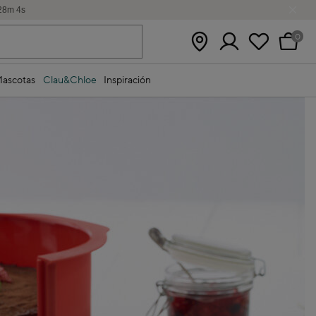
28
m
3
s
0
ascotas
Clau&Chloe
Inspiración