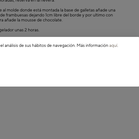
oradas, reserva en la nevera.
ve al molde donde está montada la base de galletas añade una
e frambuesas dejando 1cm libre del borde y por ultimo con
a añade la mousse de chocolate.
gelador unas 2 horas.
o en polvo por encima y frambuesas.
 el análisis de sus hábitos de navegación. Más información
aquí
.