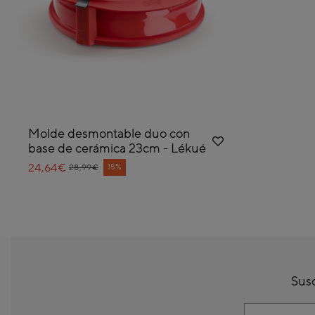
Molde desmontable duo con
base de cerámica 23cm - Lékué
24,64€
Price reduced from
to
15%
28,99€
Susc