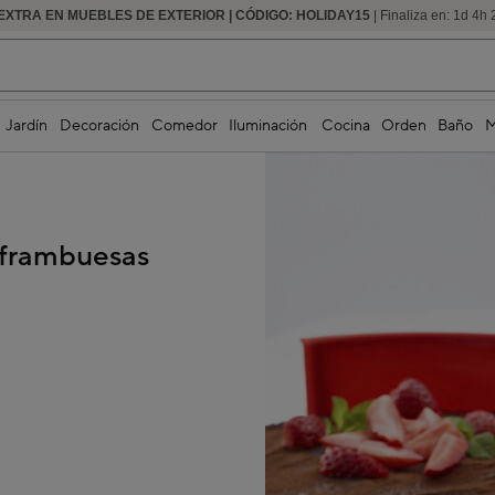
EXTRA EN MUEBLES DE EXTERIOR | CÓDIGO: HOLIDAY15
HASTA -60% DE DESCUENTO | SEGUNDAS REBAJAS
| Finaliza en:
1
d
4
h
Jardín
Decoración
Comedor
Iluminación
Cocina
Orden
Baño
M
 frambuesas