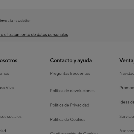
irme a la newsletter
e el tratamiento de datos personales
osotros
Contacto y ayuda
Venta
somos
Preguntas frecuentes
Navida
sa Viva
Promoc
Política de devoluciones
Ideas d
Política de Privacidad
os sociales
Servicio
Política de Cookies
idad
Asesora
Configuración de Cookies