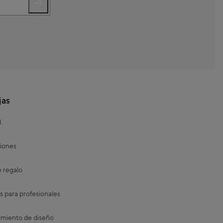
jas
d
iones
e regalo
s para profesionales
miento de diseño