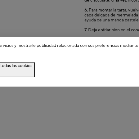
de chocolate. Una vez incorp
6.
Para montar la tarta, vuel
capa delgada de mermelada d
ayuda de una manga pasteler
7.
Deja enfriar bien en el con
8.
Sirve con un poco de caca
ervicios y mostrarle publicidad relacionada con sus preferencias mediante
todas las cookies
Utensilios para hacer la receta: