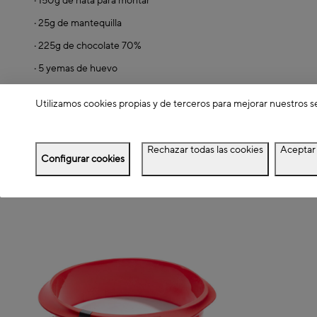
·
150g de nata para montar
·
25g de mantequilla
·
225g de chocolate 70%
·
5 yemas de huevo
Para decorar:
Utilizamos cookies propias y de terceros para mejorar nuestros s
·
1 cucharada de cacao
·
Frambuesas frescas
Rechazar todas las cookies
Aceptar 
Configurar cookies