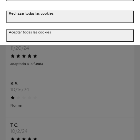
Rechazar todas las cookies
Opiniones de Relleno de cojín de poliéster
45x45cm
Aceptar todas las cookies
A C
11/20/24
adaptado a la funda
K S
10/16/24
Normal
T C
10/2/24