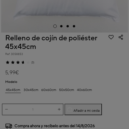
Relleno de cojín de poliéster
45x45cm
Ref.
3058853
5 out of 5 Customer Rating
(3)
5,99€
Modelo
45x45cm
30x45cm
60x60cm
50x50cm
40x60cm
Añadir a mi cesta
Compra ahora y recíbelo antes del
14/8/2026