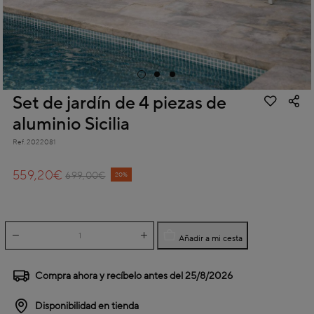
Set de jardín de 4 piezas de
aluminio Sicilia
Ref.
2022081
3,2 out of 5 Customer Rating
559,20€
Price reduced from
to
699,00€
20%
Añadir a mi cesta
Compra ahora y recíbelo antes del
25/8/2026
Disponibilidad en tienda