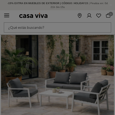
-15% EXTRA EN MUEBLES DE EXTERIOR | CÓDIGO: HOLIDAY15
HASTA -60% DE DESCUENTO | SEGUNDAS REBAJAS
| Finaliza en:
0
d
21
h
3
m
15
s
0
¿Qué estás buscando?