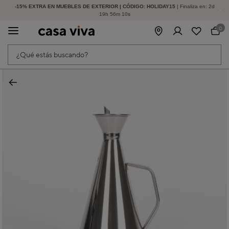
-15% EXTRA EN MUEBLES DE EXTERIOR | CÓDIGO: HOLIDAY15
HASTA -60% DE DESCUENTO | SEGUNDAS REBAJAS
| Finaliza en:
2
d
19
h
56
m
10
s
0
¿Qué estás buscando?