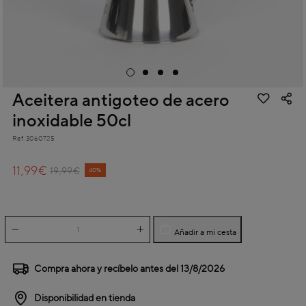
Aceitera antigoteo de acero
inoxidable 50cl
Ref.
3060725
5 out of 5 Customer Rating
11,99€
Price reduced from
to
19,99€
40%
Añadir a mi cesta
Compra ahora y recíbelo antes del
13/8/2026
Disponibilidad en tienda