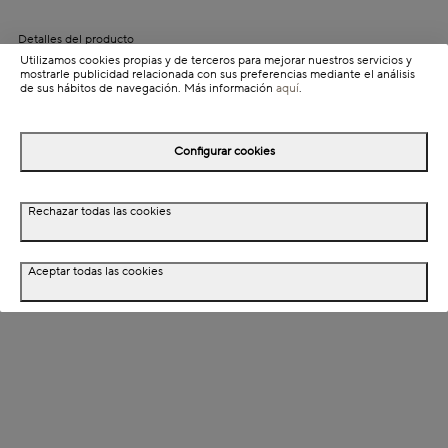
Detalles del producto
Utilizamos cookies propias y de terceros para mejorar nuestros servicios y
Información de envío
mostrarle publicidad relacionada con sus preferencias mediante el análisis
de sus hábitos de navegación. Más información
aquí
.
Detalles del producto
Configurar cookies
Descripción
Rechazar todas las cookies
Dimensiones
Aceptar todas las cookies