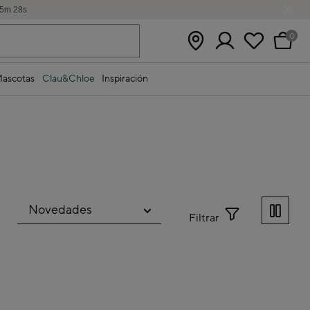
5
m
28
s
0
ascotas
Clau&Chloe
Inspiración
Filtrar