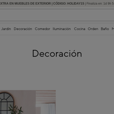
EXTRA EN MUEBLES DE EXTERIOR | CÓDIGO: HOLIDAY15
HASTA -60% DE DESCUENTO | SEGUNDAS REBAJAS
| Finaliza en:
1
d
9
h
5
Jardín
Decoración
Comedor
Iluminación
Cocina
Orden
Baño
M
Decoración