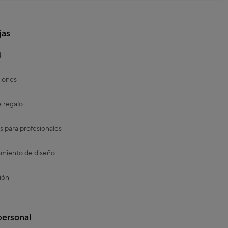
jas
d
iones
e regalo
s para profesionales
miento de diseño
ión
personal