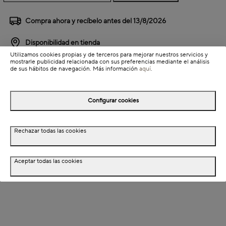
Compra ahora y recíbelo antes del
13/8/2026
Disponibilidad en tienda
Utilizamos cookies propias y de terceros para mejorar nuestros servicios y
mostrarle publicidad relacionada con sus preferencias mediante el análisis
Detalles del producto
de sus hábitos de navegación. Más información
aquí
.
Información de envío
Configurar cookies
Detalles del producto
Rechazar todas las cookies
Descripción
Aceptar todas las cookies
Dimensiones