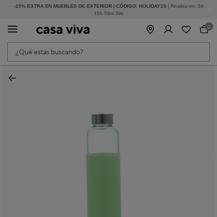
-15% EXTRA EN MUEBLES DE EXTERIOR | CÓDIGO: HOLIDAY15
HASTA -60% DE DESCUENTO | SEGUNDAS REBAJAS
| Finaliza en:
2
d
15
h
59
m
38
s
0
¿Qué estás buscando?