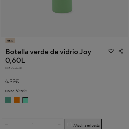
NEW
Botella verde de vidrio Joy
0,60L
Ref.
3066781
4,8 out of 5 Customer Rating
6,99€
Verde
Color
Añadir a mi cesta