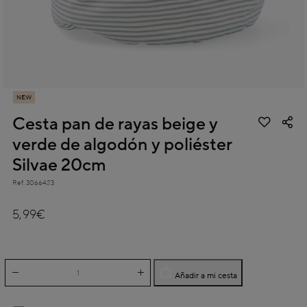
NEW
Cesta pan de rayas beige y
verde de algodón y poliéster
Silvae 20cm
Ref.
3066423
3,1 out of 5 Customer Rating
5,99€
Añadir a mi cesta