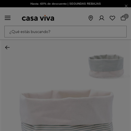
Hasta -60% de descuento | SEGUNDAS REBAJAS
¡Obtén un -10% extra al suscribirte ahora!
0
¿Qué estás buscando?