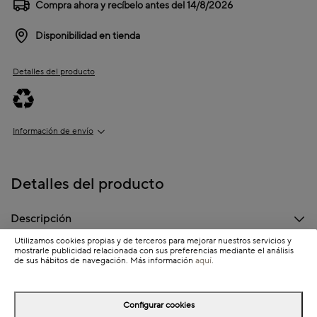
Compra ahora y recíbelo antes del
14/8/2026
Disponibilidad en tienda
Detalles del producto
Información de envío
Detalles del producto
Descripción
Utilizamos cookies propias y de terceros para mejorar nuestros servicios y
Dimensiones
mostrarle publicidad relacionada con sus preferencias mediante el análisis
de sus hábitos de navegación. Más información
aquí
.
Configurar cookies
Completa tu look