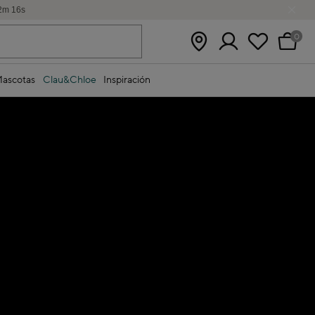
2
m
16
s
0
ascotas
Clau&Chloe
Inspiración