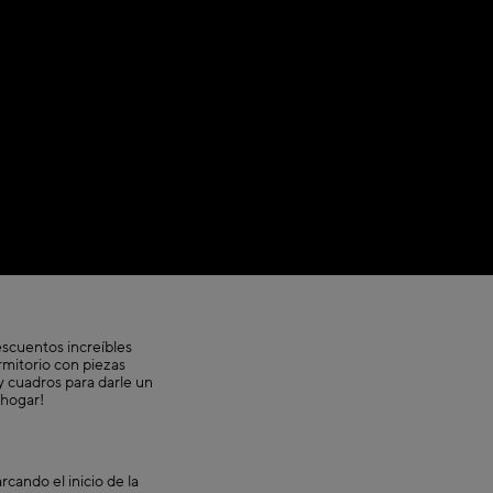
scuentos increíbles
mitorio con piezas
y cuadros para darle un
 hogar!
cando el inicio de la