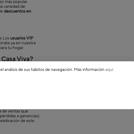
ez más popular.
ia variedad de
 de
descuentos en
.
Los
usuarios VIP
ístrate ya en nuestra
para tu hogar.
 Casa Viva?
 el análisis de sus hábitos de navegación. Más información
aquí
.
ario del hogar. Desde
eb y no pierdas la
as. El término "Black
al que generaban los
ia de ventas que
pérdidas a ganancias).
celebración de este