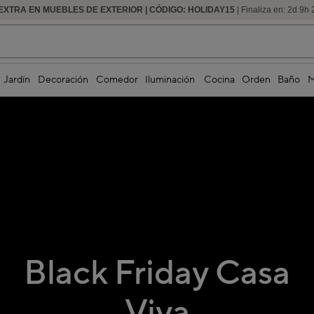
EXTRA EN MUEBLES DE EXTERIOR | CÓDIGO: HOLIDAY15
HASTA -60% DE DESCUENTO | SEGUNDAS REBAJAS
| Finaliza en:
2
d
9
h
Jardín
Decoración
Comedor
Iluminación
Cocina
Orden
Baño
M
Black Friday Casa
Viva