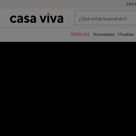
-15% 
¿Qué estás buscando?
REBAJAS
Novedades
Muebles