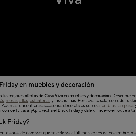
 Friday en muebles y decoración
n las mejores
ofertas de Casa Viva en muebles y decoración
. Descubre de
fás
,
mesas
,
sillas
,
estanterías
y mucho más. Renueva tu sala, comedor o dor
s. Además, encontrarás accesorios decorativos como
alfombras
,
lámparas
incón de tu casa. ¡Aprovecha el Black Friday y dale un nuevo enfoque a tu
ck Friday?
vento anual de compras que se celebra el último viernes de noviembre, mar