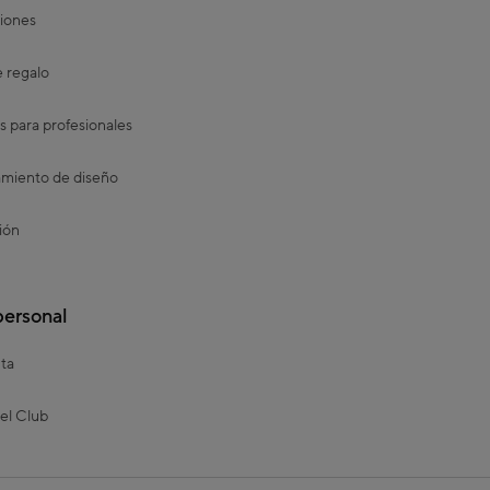
iones
e regalo
s para profesionales
miento de diseño
ión
personal
ta
el Club