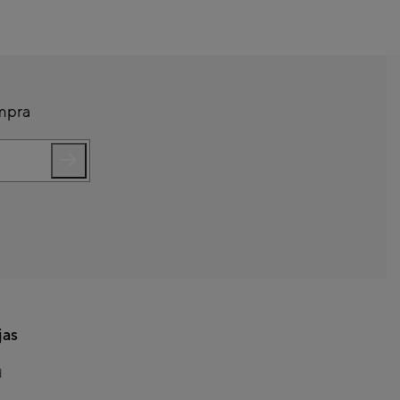
ompra
jas
d