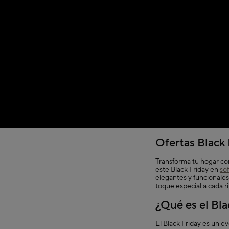
Ofertas Black
Transforma tu hogar co
este Black Friday en
so
elegantes y funcionale
toque especial a cada r
¿Qué es el Bla
El Black Friday es un e