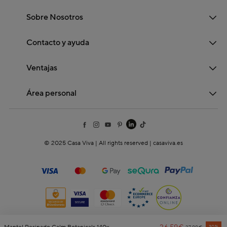
Sobre Nosotros
Contacto y ayuda
Ventajas
Área personal
© 2025 Casa Viva | All rights reserved | casaviva.es
Price Reduce
To
30%