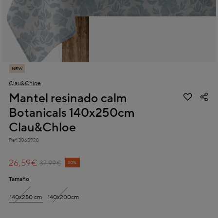
NEW
Clau&Chloe
Mantel resinado calm
Botanicals 140x250cm
Clau&Chloe
Ref.
3065928
4 out of 5 Customer Rating
26,59€
Price reduced from
to
37,99€
30%
Tamaño
140x250 cm
140x200cm