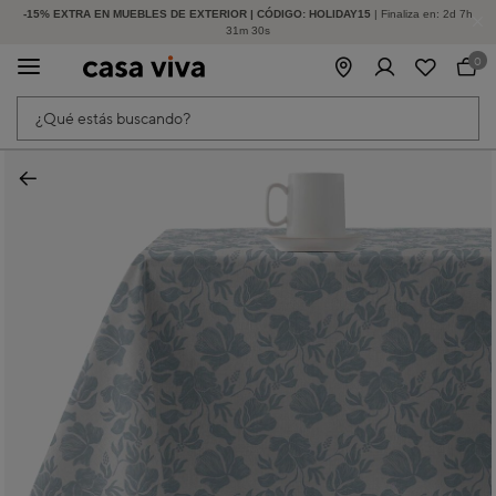
-15% EXTRA EN MUEBLES DE EXTERIOR | CÓDIGO: HOLIDAY15
HASTA -60% DE DESCUENTO | SEGUNDAS REBAJAS
| Finaliza en:
2
d
7
h
31
m
30
s
0
¿Qué estás buscando?