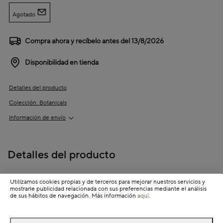
Agotado
Compra ahora y recíbelo antes del
13/8/2026
Disponibilidad en tienda
Detalles del producto
Colección: Botanicals
Información de envío
Detalles del producto
Descripción
Utilizamos cookies propias y de terceros para mejorar nuestros servicios y
mostrarle publicidad relacionada con sus preferencias mediante el análisis
de sus hábitos de navegación. Más información
aquí
.
Dimensiones