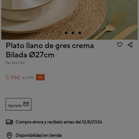
Plato llano de gres crema
Bilada Ø27cm
Ref.
3062780
5 out of 5 Customer Rating
5,94€
Price reduced from
to
6,99€
15%
Agotado
Compra ahora y recíbelo antes del
12/8/2026
Disponibilidad en tienda