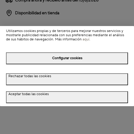
Compra ahora y recíbelo antes del
13/8/2026
Disponibilidad en tienda
Detalles del producto
Utilizamos cookies propias y de terceros para mejorar nuestros servicios y
mostrarle publicidad relacionada con sus preferencias mediante el análisis
Colección: Geoh
de sus hábitos de navegación. Más información
aquí
.
Información de envío
Configurar cookies
Detalles del producto
Rechazar todas las cookies
Descripción
Aceptar todas las cookies
Dimensiones