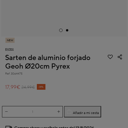
NEW
pyrex
Sarten de aluminio forjado
Geoh Ø20cm Pyrex
Ref.
3064475
5 out of 5 Customer Rating
17,99€
Price reduced from
to
24,99€
28%
Añadir a mi cesta