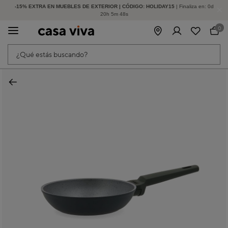
-15% EXTRA EN MUEBLES DE EXTERIOR | CÓDIGO: HOLIDAY15
HASTA -60% DE DESCUENTO | SEGUNDAS REBAJAS
| Finaliza en:
0
d
20
h
5
m
48
s
0
¿Qué estás buscando?