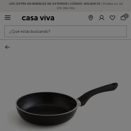
-15% EXTRA EN MUEBLES DE EXTERIOR | CÓDIGO: HOLIDAY15
HASTA -60% DE DESCUENTO | SEGUNDAS REBAJAS
| Finaliza en:
0
d
15
h
38
m
29
s
0
¿Qué estás buscando?