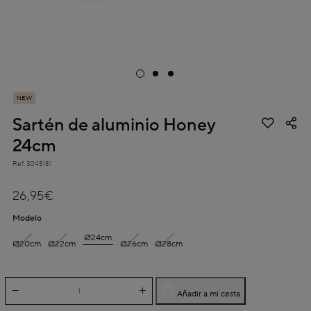
NEW
Sartén de aluminio Honey
24cm
Ref.
3045181
4,9 out of 5 Customer Rating
26,95€
Modelo
Ø24cm
Ø20cm
Ø22cm
Ø26cm
Ø28cm
Añadir a mi cesta