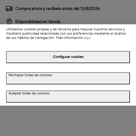
Compra ahora y recíbelo antes del
13/8/2026
Disponibilidad en tienda
Utilizamos cookies propias y de terceros para mejorar nuestros servicios y
mostrarle publicidad relacionada con sus preferencias mediante el análisis
Detalles del producto
de sus hábitos de navegación. Más información
aquí
.
Colección: Honey
Información de envío
Configurar cookies
Rechazar todas las cookies
Detalles del producto
Descripción
Aceptar todas las cookies