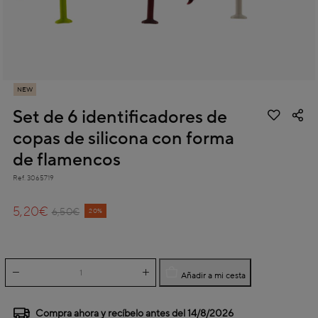
NEW
Set de 6 identificadores de
copas de silicona con forma
de flamencos
Ref.
3065719
4,8 out of 5 Customer Rating
5,20€
Price reduced from
to
6,50€
20%
Añadir a mi cesta
Compra ahora y recíbelo antes del
14/8/2026