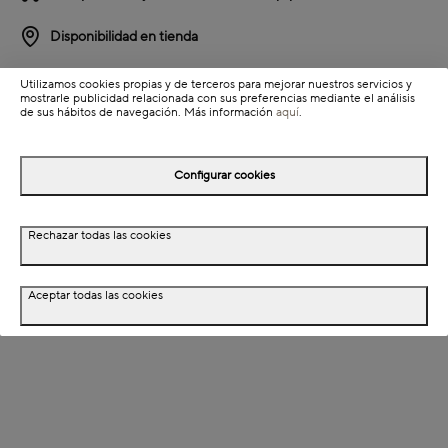
Disponibilidad en tienda
Utilizamos cookies propias y de terceros para mejorar nuestros servicios y
Detalles del producto
mostrarle publicidad relacionada con sus preferencias mediante el análisis
de sus hábitos de navegación. Más información
aquí
.
Información de envío
Configurar cookies
Detalles del producto
Rechazar todas las cookies
Descripción
Dimensiones
Aceptar todas las cookies