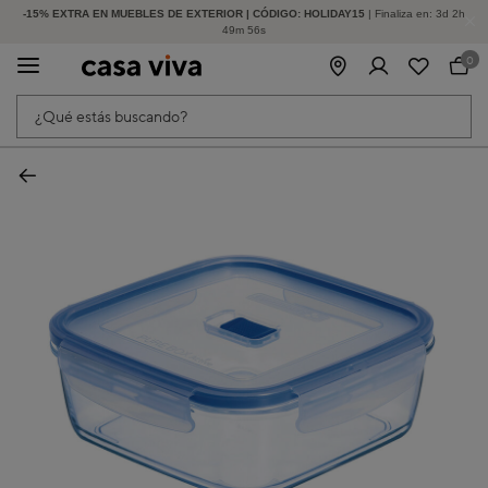
-15% EXTRA EN MUEBLES DE EXTERIOR | CÓDIGO: HOLIDAY15
HASTA -60% DE DESCUENTO | SEGUNDAS REBAJAS
| Finaliza en:
3
d
2
h
49
m
55
s
0
¿Qué estás buscando?