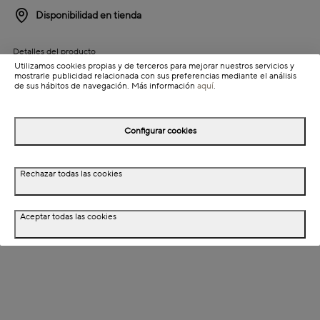
Disponibilidad en tienda
Detalles del producto
Utilizamos cookies propias y de terceros para mejorar nuestros servicios y
Colección: Purebox
mostrarle publicidad relacionada con sus preferencias mediante el análisis
de sus hábitos de navegación. Más información
aquí
.
Información de envío
Configurar cookies
Detalles del producto
Rechazar todas las cookies
Descripción
Dimensiones
Aceptar todas las cookies