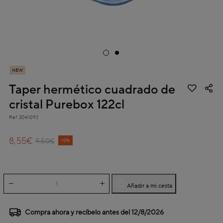
NEW
Taper hermético cuadrado de
cristal Purebox 122cl
Ref.
3041092
4,6 out of 5 Customer Rating
8,55€
Price reduced from
to
9,50€
10%
Añadir a mi cesta
Compra ahora y recíbelo antes del
12/8/2026