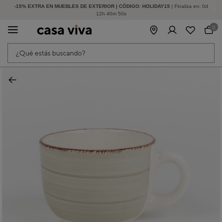
-15% EXTRA EN MUEBLES DE EXTERIOR | CÓDIGO: HOLIDAY15
HASTA -60% DE DESCUENTO | SEGUNDAS REBAJAS
| Finaliza en:
0
d
12
h
40
m
50
s
0
¿Qué estás buscando?