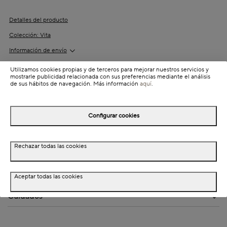
Detalles del producto
Colección: Vita
Información de envío
Utilizamos cookies propias y de terceros para mejorar nuestros servicios y
mostrarle publicidad relacionada con sus preferencias mediante el análisis
de sus hábitos de navegación. Más información
aquí
.
Detalles del producto
Descripción
Configurar cookies
Dimensiones
Rechazar todas las cookies
Especificaciones técnicas
Materiales
Aceptar todas las cookies
Cuidados