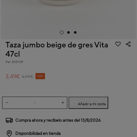
Taza jumbo beige de gres Vita
47cl
Ref.
3059139
3,7 out of 5 Customer Rating
3,49€
Price reduced from
to
4,99€
30%
Añadir a mi cesta
Compra ahora y recíbelo antes del
13/8/2026
Disponibilidad en tienda