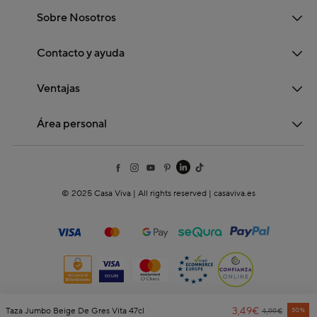
Sobre Nosotros
Contacto y ayuda
Ventajas
Área personal
© 2025 Casa Viva | All rights reserved | casaviva.es
3,49€
Price Reduce
To
Taza Jumbo Beige De Gres Vita 47cl
30%
4,99€