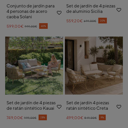
Conjunto de jardín para
Set de jardín de 4 piezas
4 personas de acero
de aluminio Sicilia
caoba Solani
559,20€
Price reduced from
to
20%
699,00€
599,00€
Price reduced from
to
40%
999,00€
Set de jardín de 4 piezas
Set de jardín 4 piezas
de ratán sintético Kauai
ratán sintético Creta
749,00€
Price reduced from
to
499,00€
Price reduced from
to
25%
9%
999,00€
549,00€