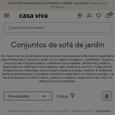
-15% EXTRA EN MUEBLES DE EXTERIOR | CÓDIGO: HOLIDAY15
HASTA -60% DE DESCUENTO | SEGUNDAS REBAJAS
| Finaliza en:
2
d
17
h
9
m
10
s
0
¿Qué estás buscando?
Conjuntos de sofá de jardín
En Casa Viva, te presentamos una selección exclusiva de sofás exterior diseñados
para transformar tu terraza o jardín en un espacio acogedor y sofisticado. Nuestros
conjuntos de sofá para exterior combinan funcionalidad, resistencia y estética,
disponibles en materiales como madera, ratán sintético y aluminio. Cada sofá de
terraza incluye mesa baja, sofá principal y butacas a juego, creando el ambiente
perfecto para relajarse o compartir momentos especiales con familia y amigos. Ya
sea que busques un estilo clásico, costero o moderno, disponemos del conjunto
ideal para tus necesidades.
Filtrar
Muebles de jardín y exterior
Sillas de jardín
Mesas de jardín
Conjuntos de 