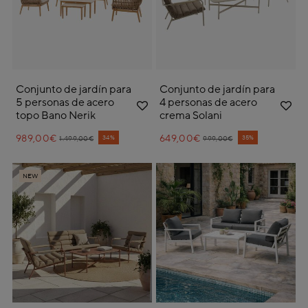
Conjunto de jardín para
Conjunto de jardín para
5 personas de acero
4 personas de acero
topo Bano Nerik
crema Solani
989,00€
Price reduced from
to
649,00€
Price reduced from
to
34%
35%
1.499,00€
999,00€
NEW