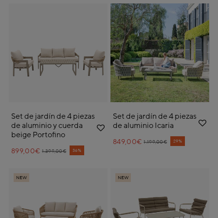
Set de jardín de 4 piezas
Set de jardín de 4 piezas
de aluminio y cuerda
de aluminio Icaria
beige Portofino
849,00€
Price reduced from
to
29%
1.199,00€
899,00€
Price reduced from
to
36%
1.399,00€
NEW
NEW