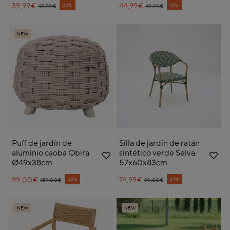
39,99€
Price reduced from
to
44,99€
Price reduced from
to
20%
10%
49,99€
49,99€
NEW
Puff de jardín de
Silla de jardín de ratán
aluminio caoba Obira
sintético verde Selva
Ø49x38cm
57x60x83cm
99,00€
Price reduced from
to
74,99€
Price reduced from
to
38%
24%
159,00€
99,00€
NEW
NEW