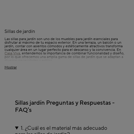
Sillas de jardín
Las sillas para jardín son uno de los muebles para jardín esenciales para
disfrutar al máximo de tu espacio exterior. En una terraza, un balcón o un
jardín, contar con asientos cómodos y estéticamente atractivos transforma
cualquier área en un lugar perfecto para el descanso y la convivencia. En
Casa Viva
, entendemos la importancia de combinar funcionalidad y diseño,
por lo que ofrecemos una amplia gama de sillas de jardín que se adaptan a
diversas necesidades y estilos.
Mostrar
Materiales duraderos:
cada pieza está diseñada y fabricada con materiales de
alta calidad.
Comodidad garantizada:
sillas que ofrecen un confort excepcional para largas
jornadas de descanso o sobremesas familiares.
Compra sillas fácilmente online:
elige tu silla favorita, compra cómodamente
online y recíbela en tu hogar con nuestro práctico envío a domicilio.
Sillas jardín Preguntas y Respuestas -
Por qué elegir nuestras sillas de exterior:
FAQ's
calidad y funcionalidad
A la hora de comprar sillas para jardín y terraza, es fundamental considerar
aspectos como el material, diseño y resistencia, para garantizar una elección
1. ¿Cuál es el material más adecuado
acertada. En cuanto al material, la elección influye tanto en la durabilidad
como en el mantenimiento de estas. Las sillas de plástico para jardín son