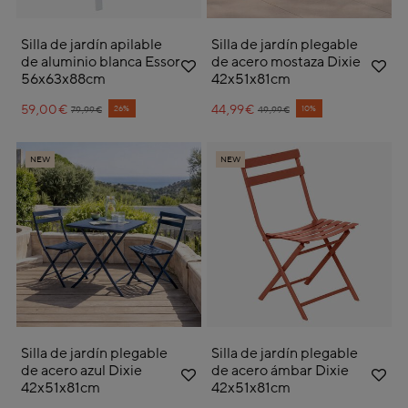
Silla de jardín apilable
Silla de jardín plegable
de aluminio blanca Essor
de acero mostaza Dixie
56x63x88cm
42x51x81cm
59,00€
Price reduced from
to
44,99€
Price reduced from
to
26%
10%
79,99€
49,99€
NEW
NEW
Silla de jardín plegable
Silla de jardín plegable
de acero azul Dixie
de acero ámbar Dixie
42x51x81cm
42x51x81cm