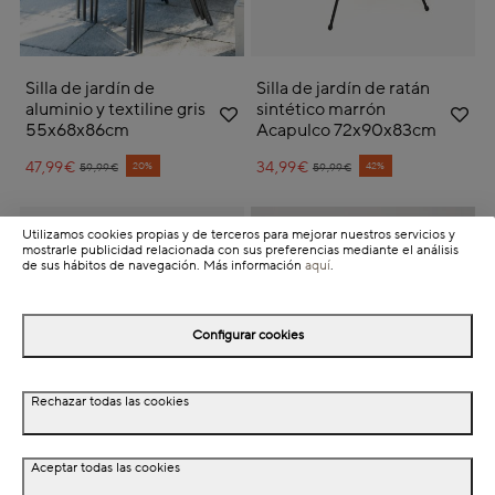
Silla de jardín de
Silla de jardín de ratán
aluminio y textiline gris
sintético marrón
55x68x86cm
Acapulco 72x90x83cm
47,99€
Price reduced from
to
34,99€
Price reduced from
to
20%
42%
59,99€
59,99€
Utilizamos cookies propias y de terceros para mejorar nuestros servicios y
mostrarle publicidad relacionada con sus preferencias mediante el análisis
de sus hábitos de navegación. Más información
aquí
.
Configurar cookies
Rechazar todas las cookies
Silla de jardín de ratán
Silla de jardín de ratán
Aceptar todas las cookies
sintético verde agua
sintético Marine