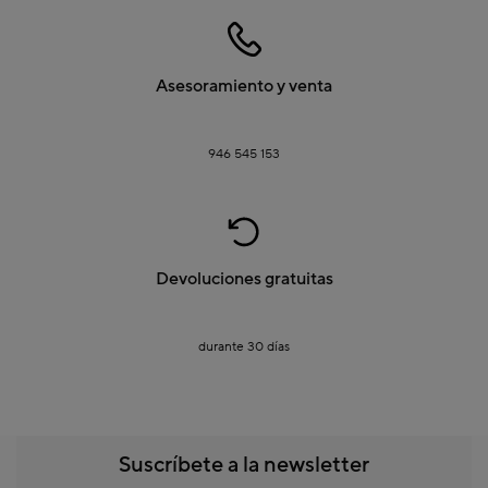
elección. Si lo prefieres, también contamos con tiendas físicas donde puedes
ver y probar nuestros productos, con un equipo de expertos que te guiarán
en tu compra. Te invitamos a descubrir nuestra colección y encontrar las sillas
de exterior perfectas para tu jardín o terraza. Compra online de forma sencilla
y segura, y recibe tu pedido directamente en casa con nuestro servicio de
envío a domicilio.
Asesoramiento y venta
Y si estás amueblando tu casa, te invitamos a conocer más a fondo nuestro
catálogo de
sofás
,
mesas
,
sillas
,
consolas y aparadores
.
946 545 153
Devoluciones gratuitas
durante 30 días
Suscríbete a la newsletter