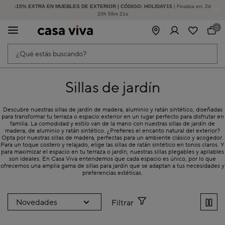
-15% EXTRA EN MUEBLES DE EXTERIOR | CÓDIGO: HOLIDAY15
HASTA -60% DE DESCUENTO | SEGUNDAS REBAJAS
| Finaliza en:
2
d
20
h
58
m
21
s
0
¿Qué estás buscando?
Sillas de jardín
Descubre nuestras sillas de jardín de madera, aluminio y ratán sintético, diseñadas
para transformar tu terraza o espacio exterior en un lugar perfecto para disfrutar en
familia. La comodidad y estilo van de la mano con nuestras sillas de jardín de
madera, de aluminio y ratán sintético. ¿Prefieres el encanto natural del exterior?
Opta por nuestras sillas de madera, perfectas para un ambiente clásico y acogedor.
Para un toque costero y relajado, elige las sillas de ratán sintético en tonos claros. Y
para maximizar el espacio en tu terraza o jardín, nuestras sillas plegables y apilables
son ideales. En Casa Viva entendemos que cada espacio es único, por lo que
ofrecemos una amplia gama de sillas para jardín que se adaptan a tus necesidades y
preferencias estéticas.
Filtrar