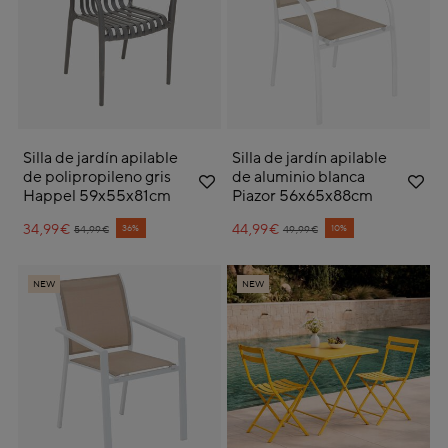
Silla de jardín apilable
Silla de jardín apilable
de polipropileno gris
de aluminio blanca
Happel 59x55x81cm
Piazor 56x65x88cm
34,99€
Price reduced from
to
44,99€
Price reduced from
to
36%
10%
54,99€
49,99€
NEW
NEW