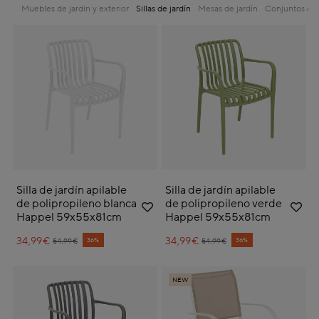
Muebles de jardín y exterior
Sillas de jardín
Mesas de jardín
Conjuntos de 
Silla de jardín apilable
Silla de jardín apilable
de polipropileno blanca
de polipropileno verde
Happel 59x55x81cm
Happel 59x55x81cm
34,99€
Price reduced from
to
34,99€
Price reduced from
to
36%
36%
54,99€
54,99€
NEW