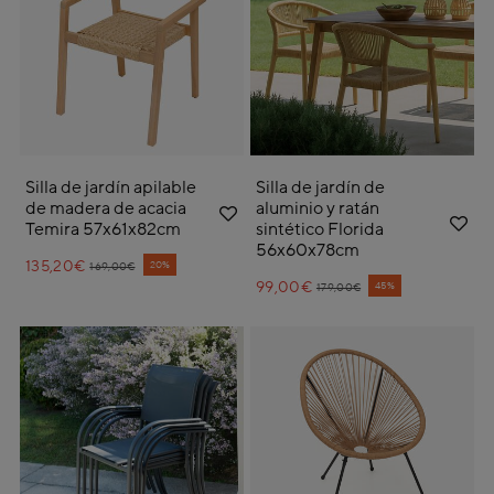
Silla de jardín apilable
Silla de jardín de
de madera de acacia
aluminio y ratán
Temira 57x61x82cm
sintético Florida
56x60x78cm
135,20€
Price reduced from
to
20%
169,00€
99,00€
Price reduced from
to
45%
179,00€