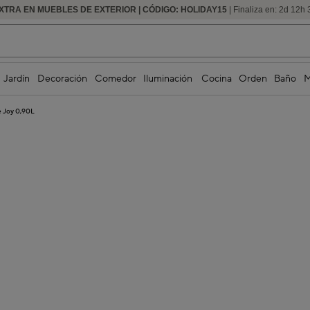
XTRA EN MUEBLES DE EXTERIOR | CÓDIGO: HOLIDAY15
HASTA -60% DE DESCUENTO | SEGUNDAS REBAJAS
| Finaliza en:
2
d
12
h
Jardín
Decoración
Comedor
Iluminación
Cocina
Orden
Baño
M
e Joy 0,90L