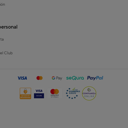
ión
personal
ta
el Club