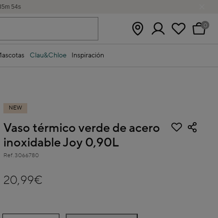
35
m
54
s
0
ascotas
Clau&Chloe
Inspiración
NEW
Vaso térmico verde de acero
inoxidable Joy 0,90L
Ref.
3066780
3,7 out of 5 Customer Rating
20,99€