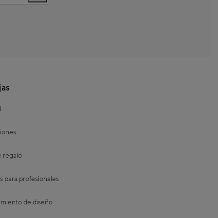
jas
d
iones
e regalo
s para profesionales
miento de diseño