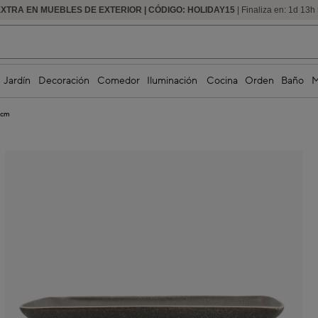
EXTRA EN MUEBLES DE EXTERIOR | CÓDIGO: HOLIDAY15
HASTA -60% DE DESCUENTO | SEGUNDAS REBAJAS
| Finaliza en:
1
d
13
h
Jardín
Decoración
Comedor
Iluminación
Cocina
Orden
Baño
M
4cm