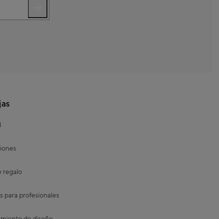
jas
d
iones
e regalo
s para profesionales