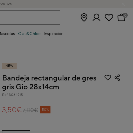
5
m
32
s
0
ascotas
Clau&Chloe
Inspiración
NEW
Bandeja rectangular de gres
gris Gio 28x14cm
Ref.
3064915
4,5 out of 5 Customer Rating
3,50€
7,00€
Price reduced from
to
50%