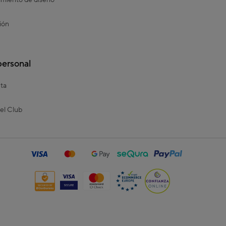
miento de diseño
ión
personal
ta
el Club