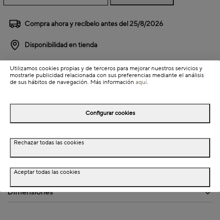
Compra ahora y recíbelo antes del
25/8/2026
Disponibilidad en tienda
Utilizamos cookies propias y de terceros para mejorar nuestros servicios y
Detalles del producto
mostrarle publicidad relacionada con sus preferencias mediante el análisis
de sus hábitos de navegación. Más información
aquí
.
Información de envío
Configurar cookies
Rechazar todas las cookies
Detalles del producto
Descripción
Aceptar todas las cookies
Dimensiones