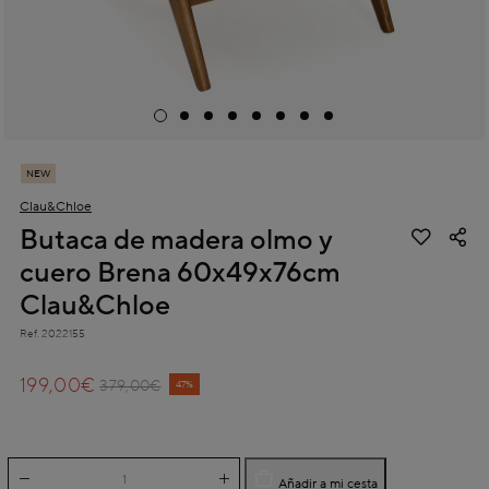
NEW
Clau&Chloe
Butaca de madera olmo y
cuero Brena 60x49x76cm
Clau&Chloe
Ref.
2022155
5 out of 5 Customer Rating
199,00€
Price reduced from
to
379,00€
47%
Añadir a mi cesta