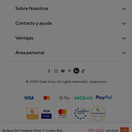
Sobre Nosotros
Contacto y ayuda
Ventajas
Área personal
© 2025 Casa Viva | All rights reserved | casaviva.es
199,00€
Price Reduced
To
Butaca De Madera Olmo Y Cuero Brena 60x49x76cm Clau&Chloe
47%
379,00€