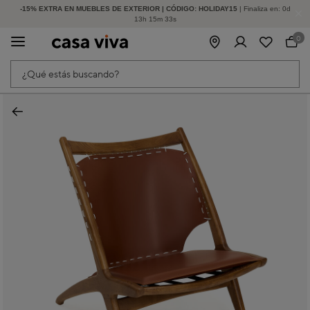
-15% EXTRA EN MUEBLES DE EXTERIOR | CÓDIGO: HOLIDAY15
HASTA -60% DE DESCUENTO | SEGUNDAS REBAJAS
| Finaliza en:
0
d
13
h
15
m
33
s
0
¿Qué estás buscando?