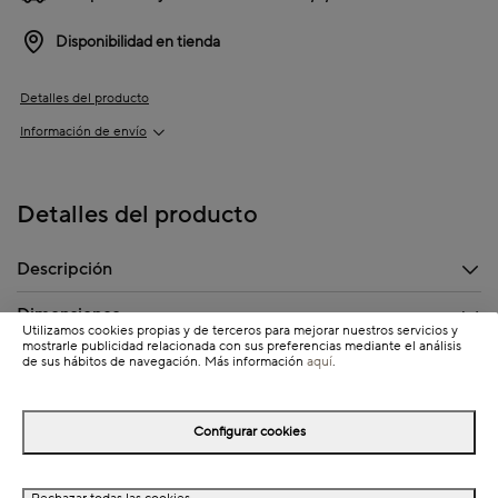
Disponibilidad en tienda
Detalles del producto
Información de envío
Detalles del producto
Descripción
Dimensiones
Utilizamos cookies propias y de terceros para mejorar nuestros servicios y
mostrarle publicidad relacionada con sus preferencias mediante el análisis
de sus hábitos de navegación. Más información
aquí
.
Completa tu look
Configurar cookies
NEW
NEW