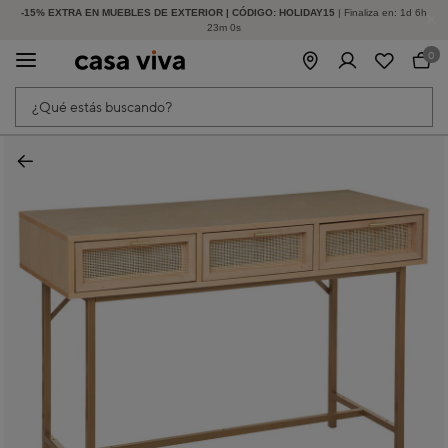
-15% EXTRA EN MUEBLES DE EXTERIOR | CÓDIGO: HOLIDAY15
HASTA -60% DE DESCUENTO | SEGUNDAS REBAJAS
| Finaliza en:
1
d
6
h
23
m
0
s
0
¿Qué estás buscando?