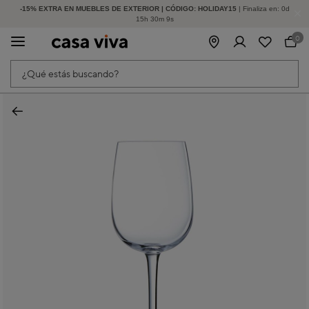
-15% EXTRA EN MUEBLES DE EXTERIOR | CÓDIGO: HOLIDAY15
HASTA -60% DE DESCUENTO | SEGUNDAS REBAJAS
| Finaliza en:
0
d
15
h
30
m
8
s
0
¿Qué estás buscando?