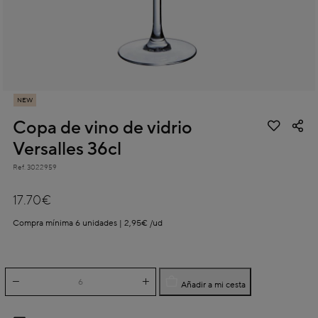
NEW
Copa de vino de vidrio
Versalles 36cl
Ref.
3022959
3,7 out of 5 Customer Rating
17.70€
Compra mínima 6 unidades | 2,95€ /ud
Añadir a mi cesta