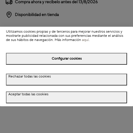
Compra ahora y recíbelo antes del
13/8/2026
Disponibilidad en tienda
Detalles del producto
Utilizamos cookies propias y de terceros para mejorar nuestros servicios y
mostrarle publicidad relacionada con sus preferencias mediante el análisis
Colección: Versalles
de sus hábitos de navegación. Más información
aquí
.
Información de envío
Configurar cookies
Detalles del producto
Rechazar todas las cookies
Descripción
Aceptar todas las cookies
Dimensiones