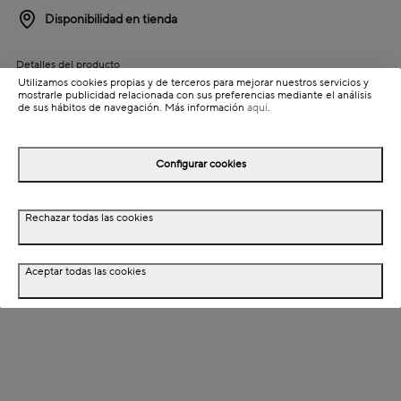
Disponibilidad en tienda
Detalles del producto
Utilizamos cookies propias y de terceros para mejorar nuestros servicios y
Colección: Alupure
mostrarle publicidad relacionada con sus preferencias mediante el análisis
de sus hábitos de navegación. Más información
aquí
.
Información de envío
Configurar cookies
Detalles del producto
Rechazar todas las cookies
Descripción
Dimensiones
Aceptar todas las cookies