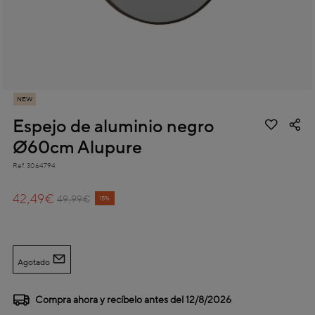
NEW
Espejo de aluminio negro
Ø60cm Alupure
Ref.
3064794
4 out of 5 Customer Rating
42,49€
Price reduced from
to
49,99€
15%
Agotado
Compra ahora y recíbelo antes del
12/8/2026