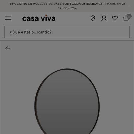
-15% EXTRA EN MUEBLES DE EXTERIOR | CÓDIGO: HOLIDAY15
HASTA -60% DE DESCUENTO | SEGUNDAS REBAJAS
| Finaliza en:
3
d
19
h
51
m
25
s
0
¿Qué estás buscando?