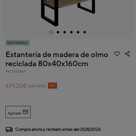
ECO FRIENDLY
Estantería de madera de olmo
reciclada 80x40x160cm
Ref.
2020500
3,6 out of 5 Customer Rating
439,20€
Price reduced from
to
549,00€
20%
Agotado
Compra ahora y recíbelo antes del
25/8/2026