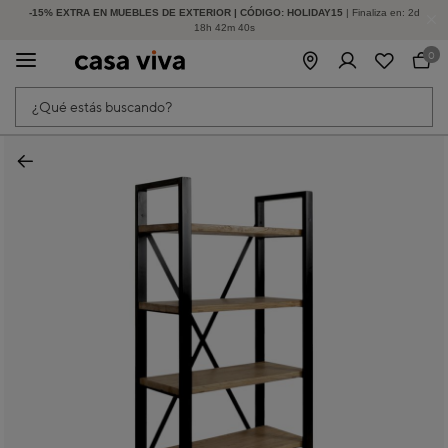
-15% EXTRA EN MUEBLES DE EXTERIOR | CÓDIGO: HOLIDAY15
HASTA -60% DE DESCUENTO | SEGUNDAS REBAJAS
| Finaliza en:
2
d
18
h
42
m
40
s
0
¿Qué estás buscando?