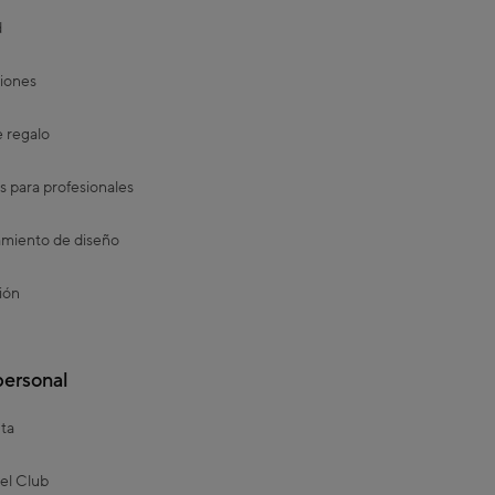
d
iones
e regalo
s para profesionales
miento de diseño
ión
personal
ta
el Club