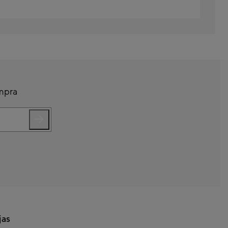
ompra
jas