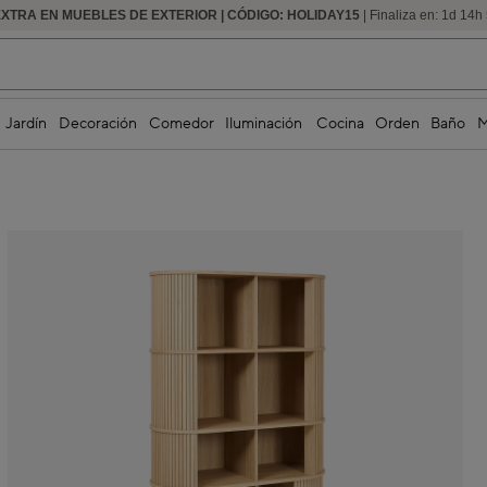
EXTRA EN MUEBLES DE EXTERIOR | CÓDIGO: HOLIDAY15
HASTA -60% DE DESCUENTO | SEGUNDAS REBAJAS
| Finaliza en:
1
d
14
h
Jardín
Decoración
Comedor
Iluminación
Cocina
Orden
Baño
M