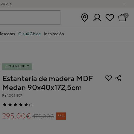
5
m
20
s
0
ascotas
Clau&Chloe
Inspiración
ECO FRIENDLY
Estantería de madera MDF
Medan 90x40x172,5cm
Ref.
2021107
5 out of 5 Customer Rating
(1)
295,00€
479,00€
Price reduced from
to
38%