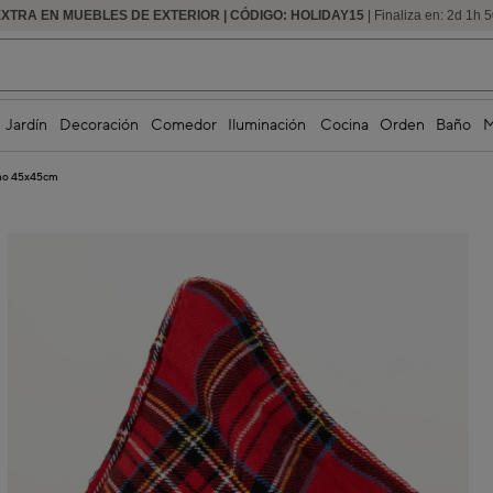
EXTRA EN MUEBLES DE EXTERIOR | CÓDIGO: HOLIDAY15
HASTA -60% DE DESCUENTO | SEGUNDAS REBAJAS
| Finaliza en:
2
d
1
h
5
Jardín
Decoración
Comedor
Iluminación
Cocina
Orden
Baño
M
eno 45x45cm