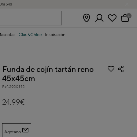
0
m
54
s
0
ascotas
Clau&Chloe
Inspiración
Funda de cojín tartán reno
45x45cm
Ref.
2020892
5 out of 5 Customer Rating
24,99€
Agotado