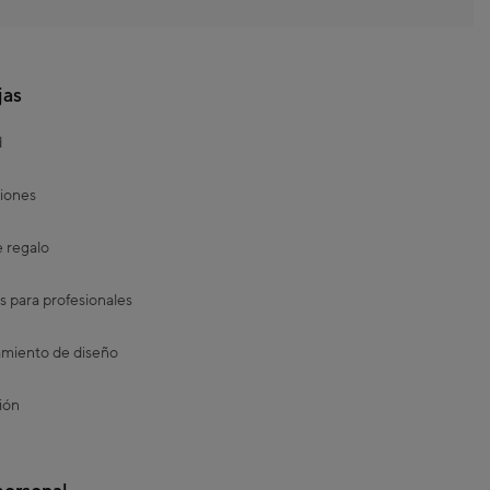
jas
d
iones
e regalo
s para profesionales
miento de diseño
ión