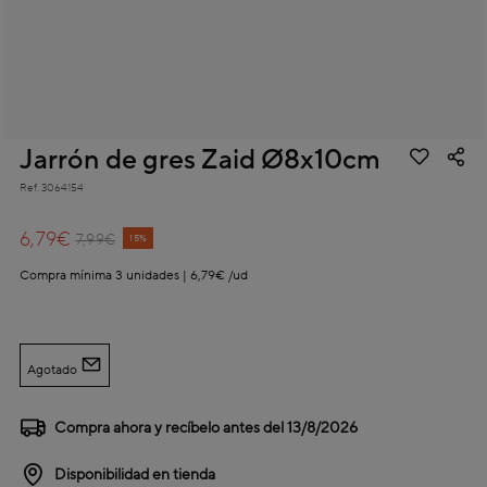
Jarrón de gres Zaid Ø8x10cm
Ref.
3064154
5 out of 5 Customer Rating
6,79€
Price reduced from
to
7,99€
15%
Compra mínima 3 unidades | 6,79€ /ud
Agotado
Compra ahora y recíbelo antes del
13/8/2026
Disponibilidad en tienda