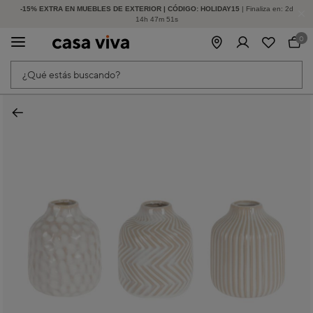
-15% EXTRA EN MUEBLES DE EXTERIOR | CÓDIGO: HOLIDAY15
HASTA -60% DE DESCUENTO | SEGUNDAS REBAJAS
| Finaliza en:
2
d
14
h
47
m
50
s
0
¿Qué estás buscando?