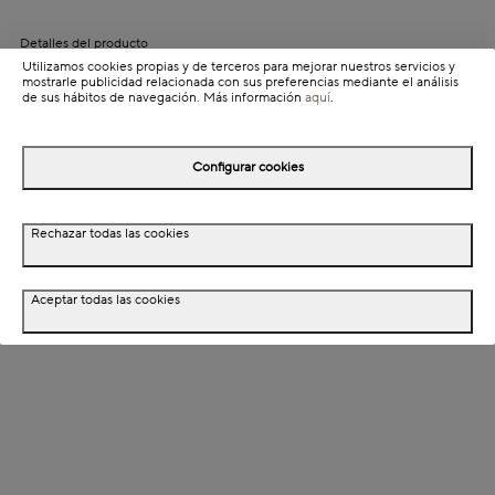
Detalles del producto
Utilizamos cookies propias y de terceros para mejorar nuestros servicios y
Información de envío
mostrarle publicidad relacionada con sus preferencias mediante el análisis
de sus hábitos de navegación. Más información
aquí
.
Detalles del producto
Configurar cookies
Descripción
Rechazar todas las cookies
Dimensiones
Aceptar todas las cookies