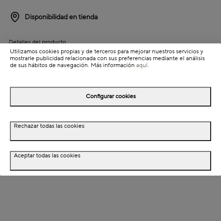
Disponibilidad en tienda
Detalles del producto
Utilizamos cookies propias y de terceros para mejorar nuestros servicios y
Información de envío
mostrarle publicidad relacionada con sus preferencias mediante el análisis
de sus hábitos de navegación. Más información
aquí
.
Detalles del producto
Configurar cookies
Descripción
Rechazar todas las cookies
Dimensiones
Aceptar todas las cookies
Especificaciones técnicas