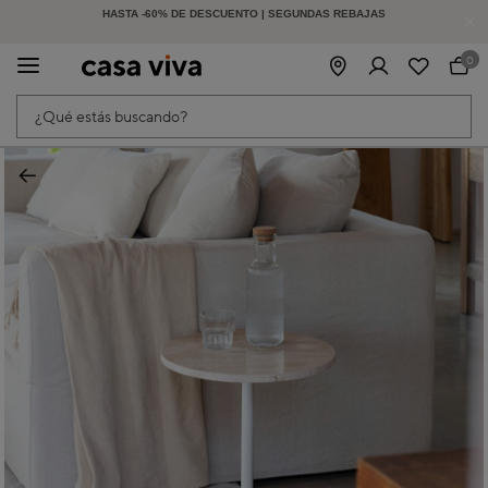
-15% EXTRA EN MUEBLES DE EXTERIOR | CÓDIGO: HOLIDAY15
HASTA -60% DE DESCUENTO | SEGUNDAS REBAJAS
| Finaliza en:
1
d
22
h
27
m
7
s
0
¿Qué estás buscando?