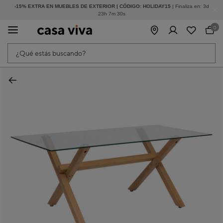
-15% EXTRA EN MUEBLES DE EXTERIOR | CÓDIGO: HOLIDAY15
HASTA -60% DE DESCUENTO | SEGUNDAS REBAJAS
| Finaliza en:
3
d
23
h
7
m
30
s
0
¿Qué estás buscando?