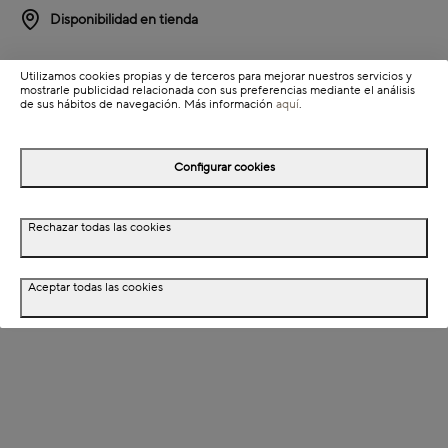
Disponibilidad en tienda
Detalles del producto
Utilizamos cookies propias y de terceros para mejorar nuestros servicios y
mostrarle publicidad relacionada con sus preferencias mediante el análisis
Información de envío
de sus hábitos de navegación. Más información
aquí
.
Configurar cookies
Detalles del producto
Descripción
Rechazar todas las cookies
Dimensiones
Aceptar todas las cookies