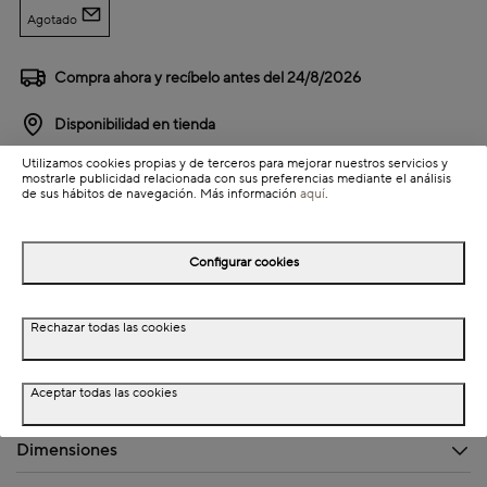
Agotado
Compra ahora y recíbelo antes del
24/8/2026
Disponibilidad en tienda
Utilizamos cookies propias y de terceros para mejorar nuestros servicios y
mostrarle publicidad relacionada con sus preferencias mediante el análisis
Detalles del producto
de sus hábitos de navegación. Más información
aquí
.
Configurar cookies
Información de envío
Rechazar todas las cookies
Detalles del producto
Aceptar todas las cookies
Descripción
Dimensiones