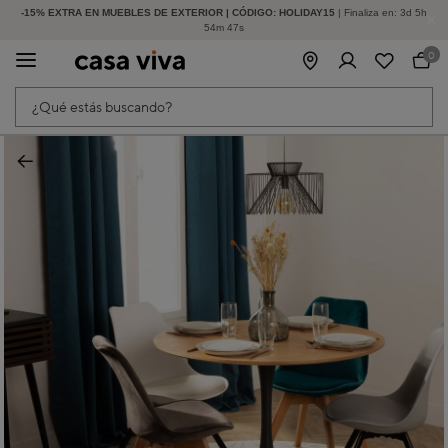
-15% EXTRA EN MUEBLES DE EXTERIOR | CÓDIGO: HOLIDAY15
HASTA -60% DE DESCUENTO | SEGUNDAS REBAJAS
| Finaliza en:
3
d
5
h
54
m
47
s
0
¿Qué estás buscando?