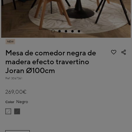
NEW
Mesa de comedor negra de
madera efecto travertino
Joran Ø100cm
Ref.
3067361
5 out of 5 Customer Rating
269,00€
Negro
Color