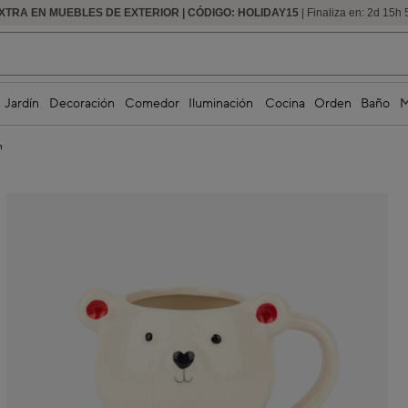
XTRA EN MUEBLES DE EXTERIOR | CÓDIGO: HOLIDAY15
HASTA -60% DE DESCUENTO | SEGUNDAS REBAJAS
| Finaliza en:
2
d
15
h
Jardín
Decoración
Comedor
Iluminación
Cocina
Orden
Baño
M
m