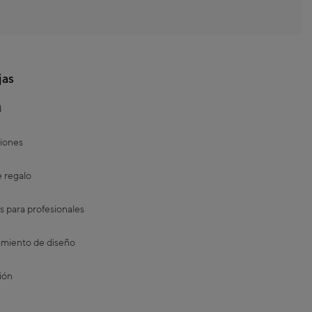
jas
d
iones
e regalo
s para profesionales
miento de diseño
ión