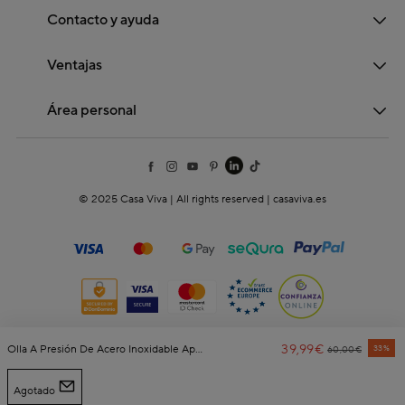
Contacto y ayuda
Ventajas
Área personal
© 2025 Casa Viva | All rights reserved | casaviva.es
39,99€
Price Reduced
To
Olla A Presión De Acero Inoxidable Apta Para Inducción Duero Ø22cm - 5,5L - Bergner
33%
60,00€
Agotado