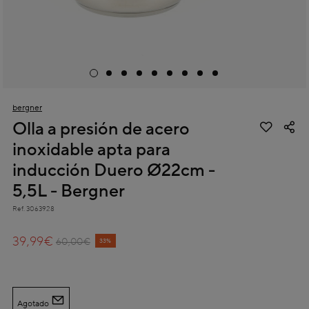
bergner
Olla a presión de acero
inoxidable apta para
inducción Duero Ø22cm -
5,5L - Bergner
Ref.
3063928
4,8 out of 5 Customer Rating
39,99€
Price reduced from
to
60,00€
33%
Agotado