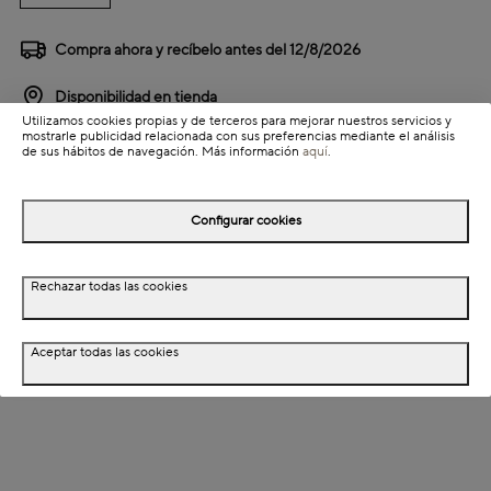
Compra ahora y recíbelo antes del
12/8/2026
Disponibilidad en tienda
Utilizamos cookies propias y de terceros para mejorar nuestros servicios y
mostrarle publicidad relacionada con sus preferencias mediante el análisis
de sus hábitos de navegación. Más información
aquí
.
Detalles del producto
Información de envío
Configurar cookies
Detalles del producto
Rechazar todas las cookies
Descripción
Aceptar todas las cookies
Dimensiones