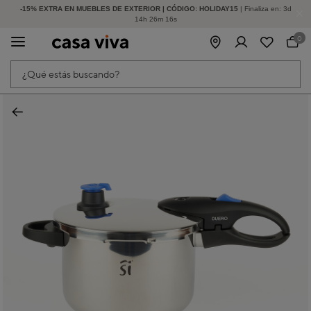
-15% EXTRA EN MUEBLES DE EXTERIOR | CÓDIGO: HOLIDAY15
HASTA -60% DE DESCUENTO | SEGUNDAS REBAJAS
| Finaliza en:
3
d
14
h
26
m
16
s
0
¿Qué estás buscando?