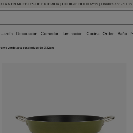
EXTRA EN MUEBLES DE EXTERIOR | CÓDIGO: HOLIDAY15
HASTA -60% DE DESCUENTO | SEGUNDAS REBAJAS
| Finaliza en:
2
d
18
h
Jardín
Decoración
Comedor
Iluminación
Cocina
Orden
Baño
M
erente verde apta para inducción Ø32cm