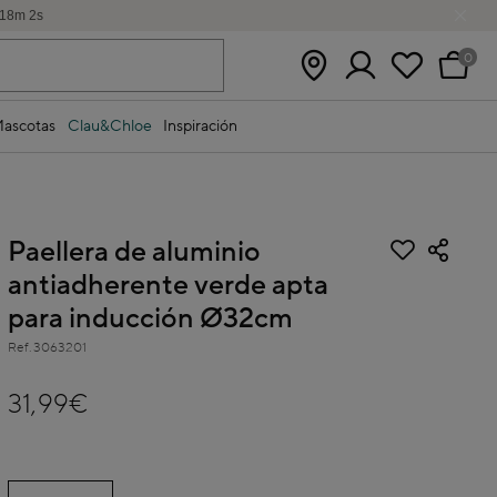
18
m
2
s
0
ascotas
Clau&Chloe
Inspiración
Paellera de aluminio
antiadherente verde apta
para inducción Ø32cm
Ref.
3063201
3,2 out of 5 Customer Rating
31,99€