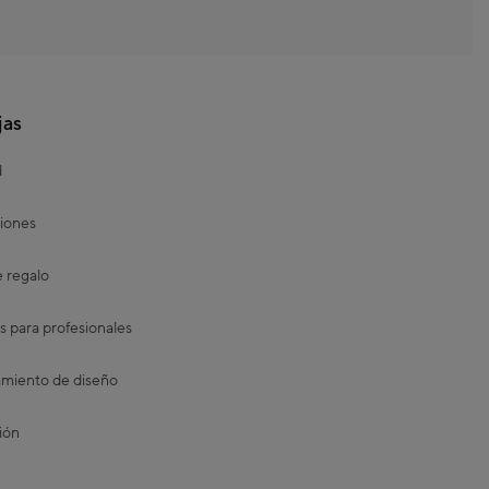
jas
d
iones
e regalo
s para profesionales
miento de diseño
ión