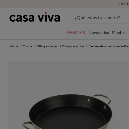
-15% 
¿Qué estás buscando?
REBAJAS
Novedades
Muebles
Home
Cocina
Ollas y sartenes
Ollas y cacerolas
Paellera de aluminio antiadh