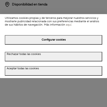
Disponibilidad en tienda
Detalles del producto
Utilizamos cookies propias y de terceros para mejorar nuestros servicios y
mostrarle publicidad relacionada con sus preferencias mediante el análisis
Información de envío
de sus hábitos de navegación. Más información
aquí
.
Configurar cookies
Detalles del producto
Descripción
Rechazar todas las cookies
Dimensiones
Aceptar todas las cookies