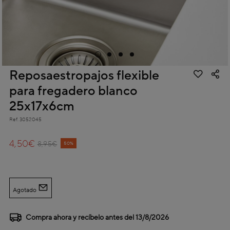
Reposaestropajos flexible
para fregadero blanco
25x17x6cm
Ref.
3052045
4,6 out of 5 Customer Rating
4,50€
Price reduced from
to
8,95€
50%
Agotado
Compra ahora y recíbelo antes del
13/8/2026