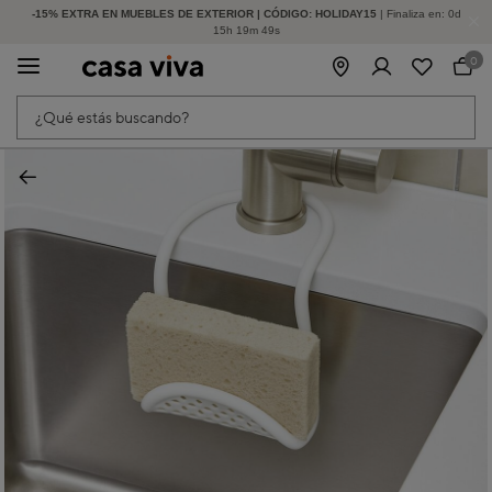
-15% EXTRA EN MUEBLES DE EXTERIOR | CÓDIGO: HOLIDAY15
HASTA -60% DE DESCUENTO | SEGUNDAS REBAJAS
| Finaliza en:
0
d
15
h
19
m
49
s
0
¿Qué estás buscando?