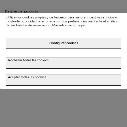
Detalles del producto
Utilizamos cookies propias y de terceros para mejorar nuestros servicios y
Información de envío
mostrarle publicidad relacionada con sus preferencias mediante el análisis
de sus hábitos de navegación. Más información
aquí
.
Detalles del producto
Configurar cookies
Descripción
Rechazar todas las cookies
Dimensiones
Aceptar todas las cookies