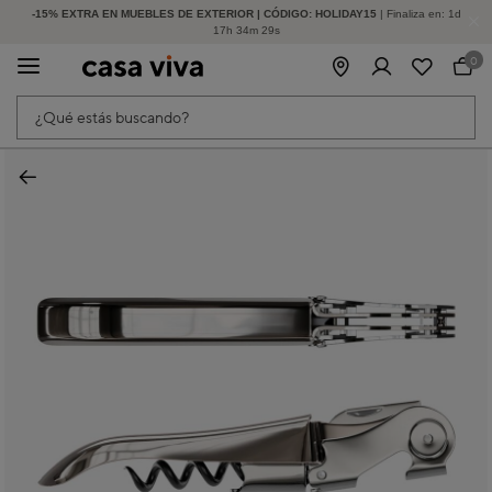
-15% EXTRA EN MUEBLES DE EXTERIOR | CÓDIGO: HOLIDAY15
HASTA -60% DE DESCUENTO | SEGUNDAS REBAJAS
| Finaliza en:
1
d
17
h
34
m
29
s
0
¿Qué estás buscando?