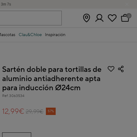
h
3
m
6
s
0
ascotas
Clau&Chloe
Inspiración
Sartén doble para tortillas de
aluminio antiadherente apta
para inducción Ø24cm
Ref.
3063534
3,1 out of 5 Customer Rating
12,99€
29,99€
Price reduced from
to
57%