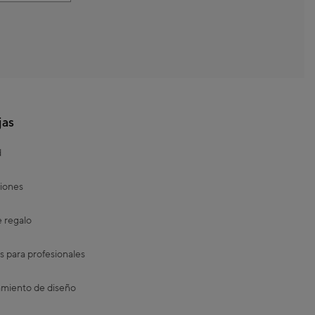
jas
d
iones
e regalo
s para profesionales
miento de diseño