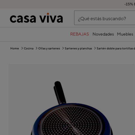
-15% 
¿Qué estás buscando?
REBAJAS
Novedades
Muebles
Home
Cocina
Ollas y sartenes
Sartenes y planchas
Sartén doble para tortilla