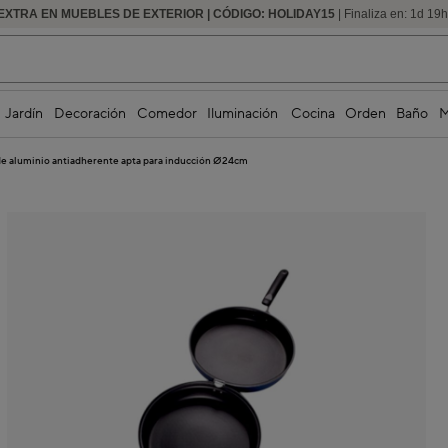
EXTRA EN MUEBLES DE EXTERIOR | CÓDIGO: HOLIDAY15
HASTA -60% DE DESCUENTO | SEGUNDAS REBAJAS
| Finaliza en:
1
d
19
Jardín
Decoración
Comedor
Iluminación
Cocina
Orden
Baño
M
s de aluminio antiadherente apta para inducción Ø24cm