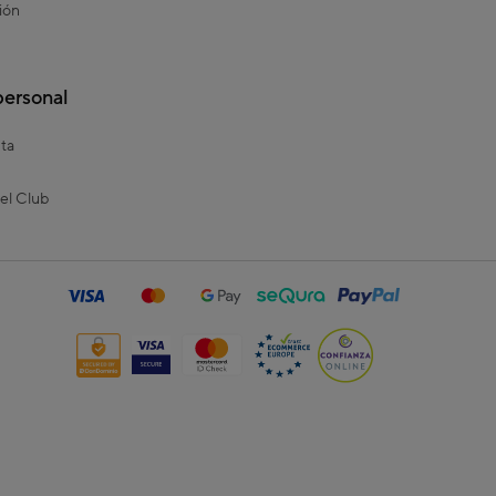
ión
personal
ta
el Club