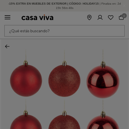
-15% EXTRA EN MUEBLES DE EXTERIOR | CÓDIGO: HOLIDAY15
HASTA -60% DE DESCUENTO | SEGUNDAS REBAJAS
| Finaliza en:
2
d
15
h
56
m
48
s
0
¿Qué estás buscando?