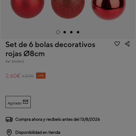
Set de 6 bolas decorativos
rojas Ø8cm
Ref.
3063403
4,6 out of 5 Customer Rating
2,60€
Price reduced from
to
6,50€
60%
Agotado
Compra ahora y recíbelo antes del
13/8/2026
Disponibilidad en tienda