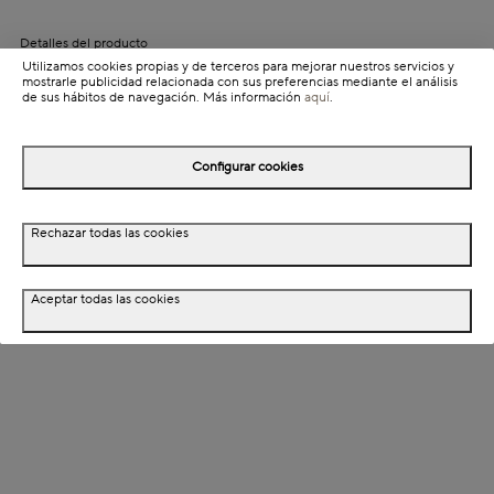
Detalles del producto
Utilizamos cookies propias y de terceros para mejorar nuestros servicios y
Información de envío
mostrarle publicidad relacionada con sus preferencias mediante el análisis
de sus hábitos de navegación. Más información
aquí
.
Detalles del producto
Configurar cookies
Descripción
Rechazar todas las cookies
Dimensiones
Aceptar todas las cookies