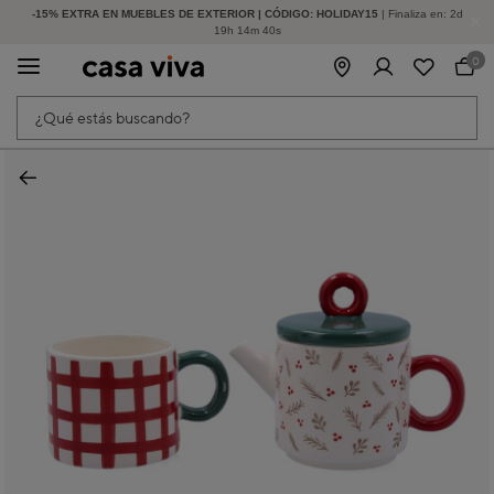
-15% EXTRA EN MUEBLES DE EXTERIOR | CÓDIGO: HOLIDAY15
HASTA -60% DE DESCUENTO | SEGUNDAS REBAJAS
| Finaliza en:
2
d
19
h
14
m
40
s
0
¿Qué estás buscando?