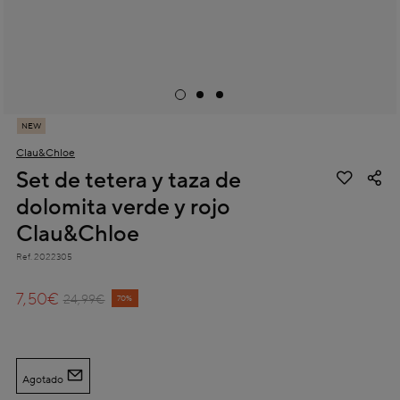
NEW
Clau&Chloe
Set de tetera y taza de
dolomita verde y rojo
Clau&Chloe
Ref.
2022305
5 out of 5 Customer Rating
7,50€
Price reduced from
to
24,99€
70%
Agotado