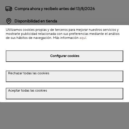
Compra ahora y recíbelo antes del
13/8/2026
Disponibilidad en tienda
Utilizamos cookies propias y de terceros para mejorar nuestros servicios y
mostrarle publicidad relacionada con sus preferencias mediante el análisis
Detalles del producto
de sus hábitos de navegación. Más información
aquí
.
Información de envío
Configurar cookies
Detalles del producto
Rechazar todas las cookies
Descripción
Aceptar todas las cookies
Dimensiones