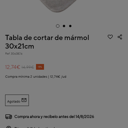
Tabla de cortar de mármol
30x21cm
Ref.
3063826
4,5 out of 5 Customer Rating
12,74€
Price reduced from
to
14,99€
15%
Compra mínima 2 unidades | 12,74€ /ud
Agotado
Compra ahora y recíbelo antes del
14/8/2026