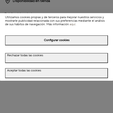
Disponibilidad en tienda
Detalles del producto
Utilizamos cookies propias y de terceros para mejorar nuestros servicios y
mostrarle publicidad relacionada con sus preferencias mediante el análisis
Información de envío
de sus hábitos de navegación. Más información
aquí
.
Detalles del producto
Configurar cookies
Descripción
Rechazar todas las cookies
Dimensiones
Aceptar todas las cookies