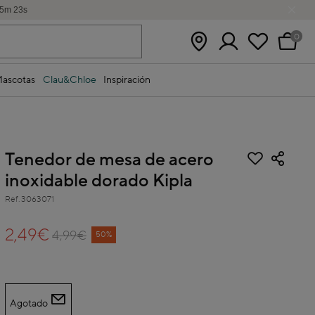
5
m
22
s
0
ascotas
Clau&Chloe
Inspiración
Tenedor de mesa de acero
inoxidable dorado Kipla
Ref.
3063071
5 out of 5 Customer Rating
2,49€
4,99€
Price reduced from
to
50%
Agotado