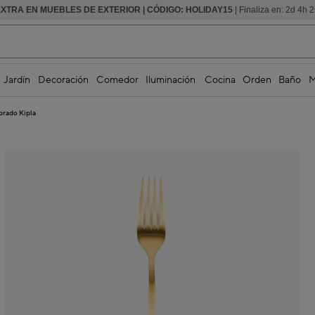
EXTRA EN MUEBLES DE EXTERIOR | CÓDIGO: HOLIDAY15
HASTA -60% DE DESCUENTO | SEGUNDAS REBAJAS
| Finaliza en:
2
d
4
h
2
Jardín
Decoración
Comedor
Iluminación
Cocina
Orden
Baño
M
orado Kipla