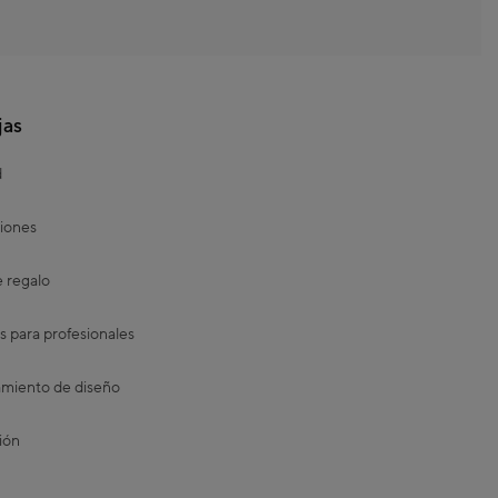
jas
d
iones
e regalo
s para profesionales
miento de diseño
ión