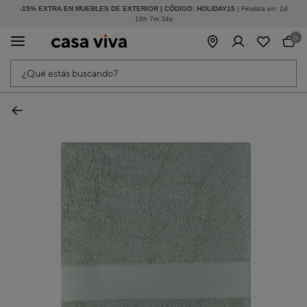
-15% EXTRA EN MUEBLES DE EXTERIOR | CÓDIGO: HOLIDAY15
HASTA -60% DE DESCUENTO | SEGUNDAS REBAJAS
| Finaliza en:
2
d
16
h
7
m
34
s
0
¿Qué estás buscando?