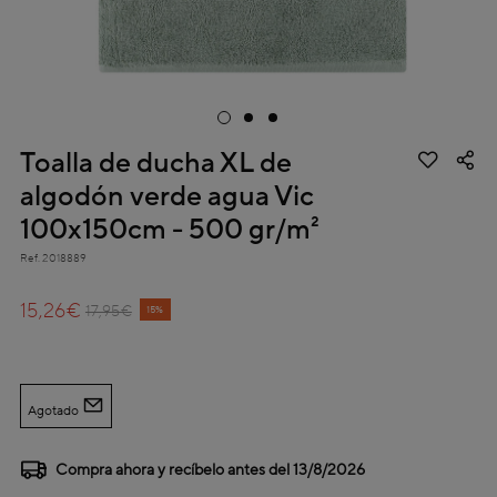
Toalla de ducha XL de
algodón verde agua Vic
100x150cm - 500 gr/m²
Ref.
2018889
3,3 out of 5 Customer Rating
15,26€
Price reduced from
to
17,95€
15%
Agotado
Compra ahora y recíbelo antes del
13/8/2026