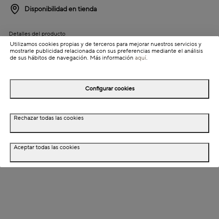
Disponibilidad en tienda
Detalles del producto
Utilizamos cookies propias y de terceros para mejorar nuestros servicios y
Colección: Vic
mostrarle publicidad relacionada con sus preferencias mediante el análisis
de sus hábitos de navegación. Más información
aquí
.
Información de envío
Configurar cookies
Detalles del producto
Rechazar todas las cookies
Descripción
Dimensiones
Aceptar todas las cookies